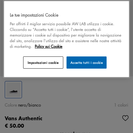
Le tue impostazioni Cookie
Per offrirti il miglior servizio possibile AW LAB utilizza i cookie.
Cliccando su “Accetta tutti i cookie”, l'utente accetta di
memorizzare i cookie sul dispositivo per migliorare la navigazione
del sito, analizzare l'utilizzo del sito e assistere nelle nostre attività
di marketing.
Policy sui Cookie
Impostazioni cookie
Accetta tutti i cookie
Colore
nero/bianco
1 colori
Vans Authentic
€ 50.00