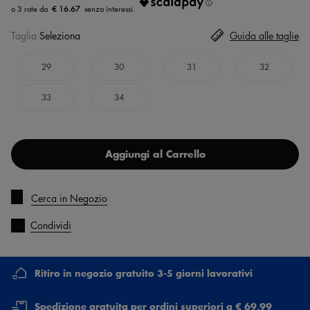
€ 16.67
Taglia
Seleziona
Guida alle taglie
29
30
31
32
33
34
Aggiungi al Carrello
Cerca in Negozio
Condividi
Ritiro in negozio gratuito 3-5 giorni lavorativi
Spedizione gratuita per ordini superiori a € 69,99