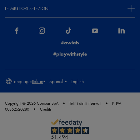
LE MIGLIORI SELEZIONI
#awlab
#playwithstyle
Language:
Italian
Spanish
English
Copyright © 2026 Compar SpA
Tutti i diritti riservati
P. IVA
00362520280
Credits
51.494