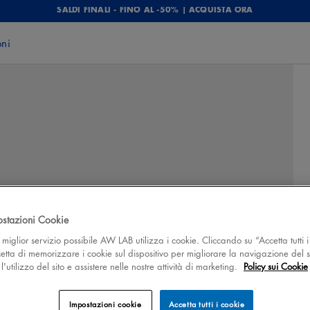
SALDI FINALI - FINO AL -50% | ACQUISTA ORA
oni
ostazioni Cookie
 il miglior servizio possibile AW LAB utilizza i cookie. Cliccando su “Accetta tutti i
cetta di memorizzare i cookie sul dispositivo per migliorare la navigazione del s
'utilizzo del sito e assistere nelle nostre attività di marketing.
Policy sui Cookie
Impostazioni cookie
Accetta tutti i cookie