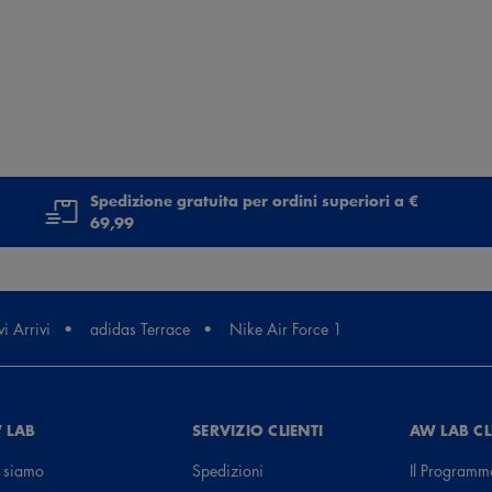
Spedizione gratuita per ordini superiori a €
69,99
i Arrivi
adidas Terrace
Nike Air Force 1
 LAB
SERVIZIO CLIENTI
AW LAB C
 siamo
Spedizioni
Il Programm