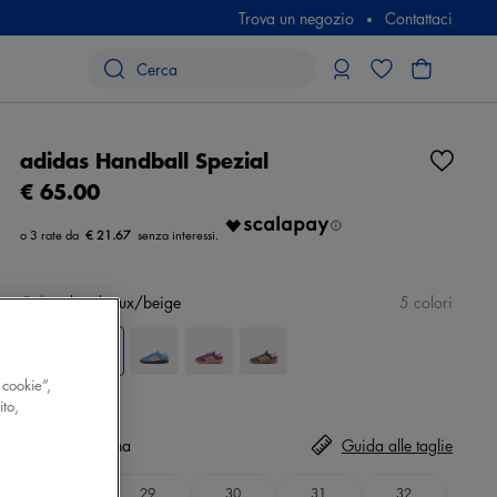
Trova un negozio
Contattaci
adidas Handball Spezial
€ 65.00
€ 21.67
Colore
bordeaux/beige
5 colori
 cookie”,
ito,
Taglia
Seleziona
Guida alle taglie
28
29
30
31
32