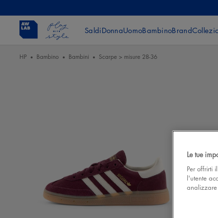
Saldi
Donna
Uomo
Bambino
Brand
Collezi
HP
Bambino
Bambini
Scarpe > misure 28-36
Le tue imp
Per offrirti
l'utente ac
analizzare l