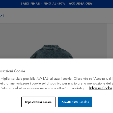
SALDI FINALI - FINO AL -50% | ACQUISTA ORA
oni
ostazioni Cookie
 il miglior servizio possibile AW LAB utilizza i cookie. Cliccando su “Accetta tutti i
cetta di memorizzare i cookie sul dispositivo per migliorare la navigazione del s
'utilizzo del sito e assistere nelle nostre attività di marketing.
Policy sui Cookie
Impostazioni cookie
Accetta tutti i cookie