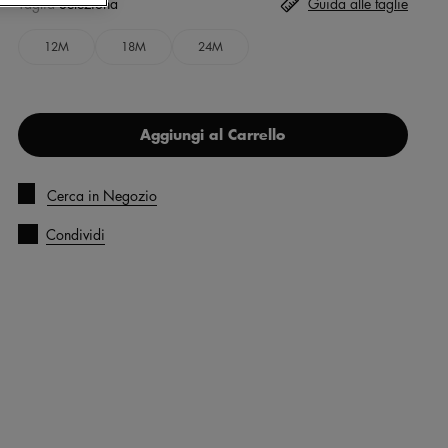
Taglia
Seleziona
Guida alle taglie
12M
18M
24M
Aggiungi al Carrello
Cerca in Negozio
Condividi