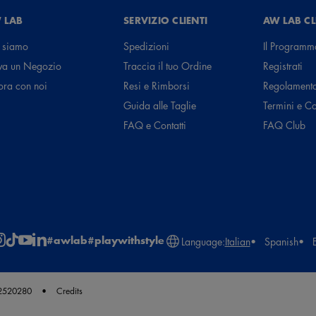
 LAB
SERVIZIO CLIENTI
AW LAB C
 siamo
Spedizioni
Il Programm
va un Negozio
Traccia il tuo Ordine
Registrati
ora con noi
Resi e Rimborsi
Regolament
Guida alle Taglie
Termini e C
FAQ e Contatti
FAQ Club
#awlab
#playwithstyle
Language:
Italian
Spanish
62520280
Credits