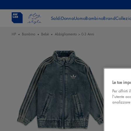
Saldi
Donna
Uomo
Bambino
Brand
Collezi
HP
Bambino
Bebè
Abbigliamento > 0-3 Anni
Le tue imp
Per offrirti
l'utente ac
analizzare l