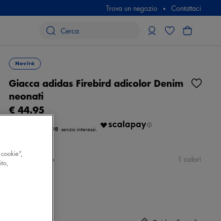
Trova un negozio
Contattaci
Novità
Giacca adidas Firebird adicolor Denim
neonati
€ 44.95
€ 14.98
 cookie”,
Colore
azzurro
1 colori
ito,