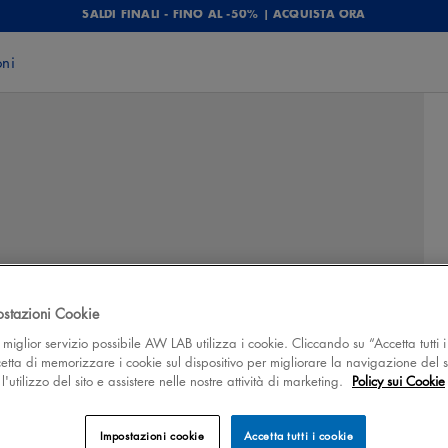
SALDI FINALI - FINO AL -50% | ACQUISTA ORA
oni
ostazioni Cookie
 il miglior servizio possibile AW LAB utilizza i cookie. Cliccando su “Accetta tutti i
cetta di memorizzare i cookie sul dispositivo per migliorare la navigazione del s
'utilizzo del sito e assistere nelle nostre attività di marketing.
Policy sui Cookie
Impostazioni cookie
Accetta tutti i cookie