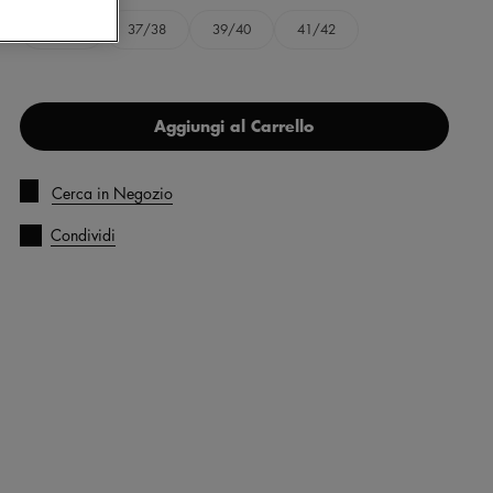
35/36
37/38
39/40
41/42
Aggiungi al Carrello
Cerca in Negozio
Condividi