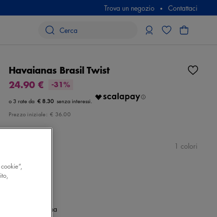
Trova un negozio
Contattaci
Havaianas Brasil Twist
24.90 €
-31%
€ 8.30
Prezzo iniziale:
€ 36.00
Colore
rosa
1 colori
 cookie”,
ito,
Taglia
Seleziona