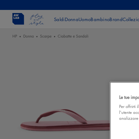
Saldi
Donna
Uomo
Bambino
Brand
Collezi
HP
Donna
Scarpe
Ciabatte e Sandali
Le tue imp
Per offrirti
l'utente ac
analizzare l