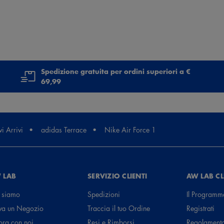
Spedizione gratuita per ordini superiori a €
69,99
i Arrivi
adidas Terrace
Nike Air Force 1
 LAB
SERVIZIO CLIENTI
AW LAB C
 siamo
Spedizioni
Il Programm
va un Negozio
Traccia il tuo Ordine
Registrati
ora con noi
Resi e Rimborsi
Regolament