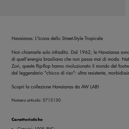
Havaianas: L'Icona dello Street-Style Tropicale
Non chiamarle solo infradito. Dal 1962, le Havaianas sono i
di quell’energia brasiliana che non passa mai di moda. Na
Zori, queste flip-flop hanno rivoluzionato il mondo del foo
dal leggendario "chicco di riso": ultra resistente, morbidiss
Scopri la collezione Havaianas da AW LAB!
Numero articolo:
5715130
Caratteristiche
Cinturini: 100% PVC;