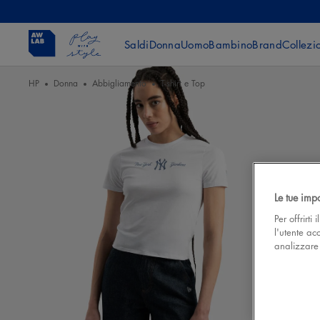
Saldi
Donna
Uomo
Bambino
Brand
Collezi
HP
Donna
Abbigliamento
T-shirt e Top
Le tue imp
Per offrirti
l'utente ac
analizzare l