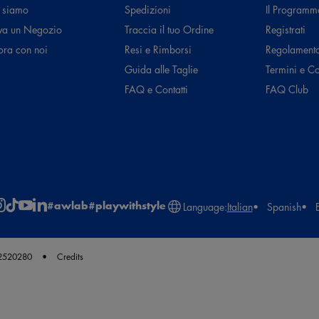
 siamo
Spedizioni
Il Programm
va un Negozio
Traccia il tuo Ordine
Registrati
ora con noi
Resi e Rimborsi
Regolament
Guida alle Taglie
Termini e C
FAQ e Contatti
FAQ Club
#awlab
#playwithstyle
Language:
Italian
Spanish
62520280
Credits