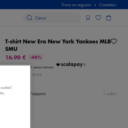
Trova un negozio
Contattaci
T-shirt New Era New York Yankees MLB
SMU
16.90 €
-40%
€ 5.63
Prezzo iniziale:
€ 27.95
 cookie”,
ito,
Colore
bianco/azzurro
1 colori