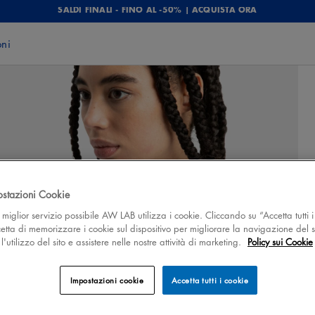
SALDI FINALI - FINO AL -50% | ACQUISTA ORA
oni
ostazioni Cookie
 il miglior servizio possibile AW LAB utilizza i cookie. Cliccando su “Accetta tutti i
cetta di memorizzare i cookie sul dispositivo per migliorare la navigazione del s
'utilizzo del sito e assistere nelle nostre attività di marketing.
Policy sui Cookie
Impostazioni cookie
Accetta tutti i cookie