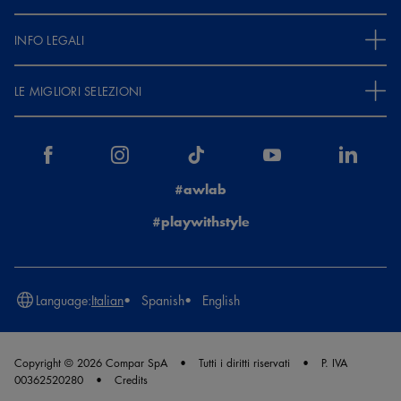
INFO LEGALI
LE MIGLIORI SELEZIONI
#awlab
#playwithstyle
Language:
Italian
Spanish
English
Copyright © 2026 Compar SpA
Tutti i diritti riservati
P. IVA
00362520280
Credits