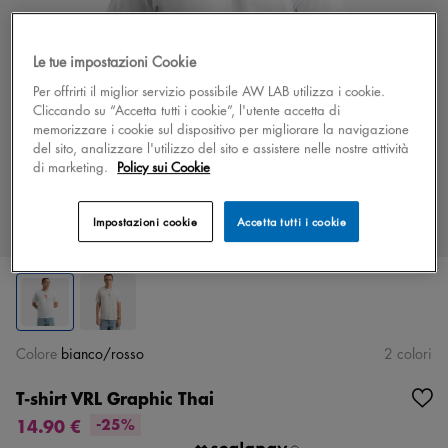
Le tue impostazioni Cookie
Per offrirti il miglior servizio possibile AW LAB utilizza i cookie.
Cliccando su “Accetta tutti i cookie”, l'utente accetta di
memorizzare i cookie sul dispositivo per migliorare la navigazione
del sito, analizzare l'utilizzo del sito e assistere nelle nostre attività
di marketing.
Policy sui Cookie
Impostazioni cookie
Accetta tutti i cookie
Colore
bianco/rosso
2 colori
T-shirt VRL Graphic Thai
14.90 €
-25%