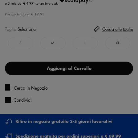
€ 4.97
Prezzo iniziale:
€ 19.95
Taglia
Seleziona
Guida alle taglie
S
M
L
XL
Aggiungi al Carrello
Cerca in Negozio
Condividi
Ritiro in negozio gratuito 3-5 giorni lavorativi
Spedizione gratuita per ordini superiori a € 69,99