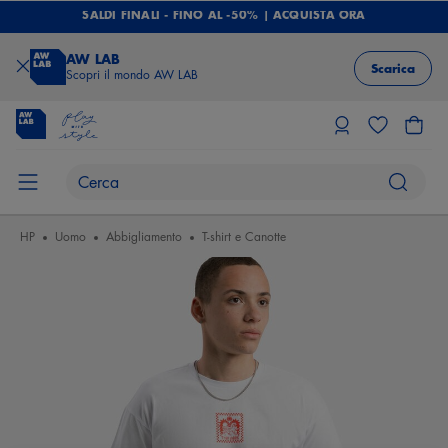
SALDI FINALI - FINO AL -50% | ACQUISTA ORA
AW LAB
Scarica
Scopri il mondo AW LAB
HP
Uomo
Abbigliamento
T-shirt e Canotte