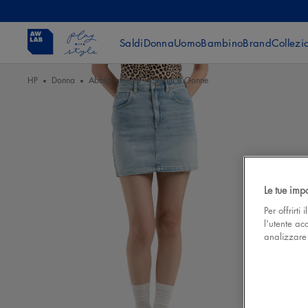
Saldi
Donna
Uomo
Bambino
Brand
Collezi
HP
Donna
Abbigliamento
Vestiti e Gonne
Le tue imp
Per offrirti
l'utente ac
analizzare l