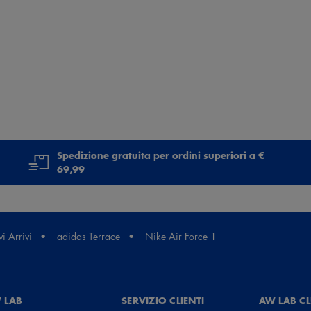
Spedizione gratuita per ordini superiori a €
69,99
i Arrivi
adidas Terrace
Nike Air Force 1
 LAB
SERVIZIO CLIENTI
AW LAB C