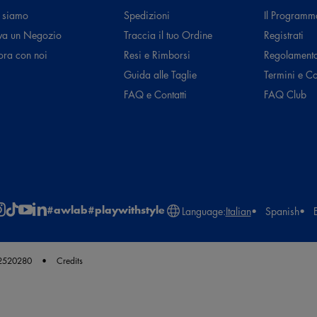
 siamo
Spedizioni
Il Programm
va un Negozio
Traccia il tuo Ordine
Registrati
ora con noi
Resi e Rimborsi
Regolament
Guida alle Taglie
Termini e C
FAQ e Contatti
FAQ Club
#awlab
#playwithstyle
Language:
Italian
Spanish
62520280
Credits