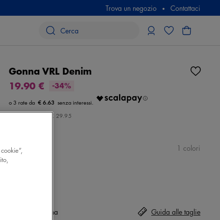
Trova un negozio
Contattaci
Gonna VRL Denim
19.90 €
-34%
€ 6.63
Prezzo iniziale:
€ 29.95
Colore
blu
1 colori
 cookie”,
ito,
Taglia
Seleziona
Guida alle taglie