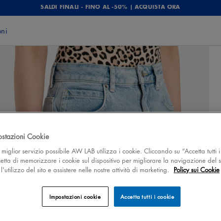
SALDI FINALI - FINO AL -50% | ACQUISTA ORA
oni
ostazioni Cookie
 il miglior servizio possibile AW LAB utilizza i cookie. Cliccando su “Accetta tutti i
cetta di memorizzare i cookie sul dispositivo per migliorare la navigazione del s
'utilizzo del sito e assistere nelle nostre attività di marketing.
Policy sui Cookie
Impostazioni cookie
Accetta tutti i cookie