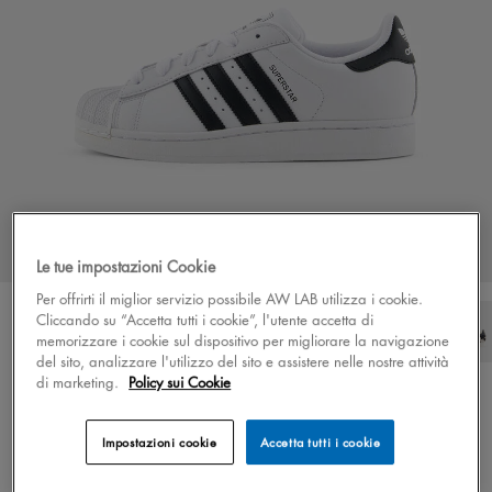
Le tue impostazioni Cookie
Per offrirti il miglior servizio possibile AW LAB utilizza i cookie.
Cliccando su “Accetta tutti i cookie”, l'utente accetta di
memorizzare i cookie sul dispositivo per migliorare la navigazione
del sito, analizzare l'utilizzo del sito e assistere nelle nostre attività
di marketing.
Policy sui Cookie
Colore
bianco/nero
15 colori
adidas Superstar II
Impostazioni cookie
Accetta tutti i cookie
€ 120.00