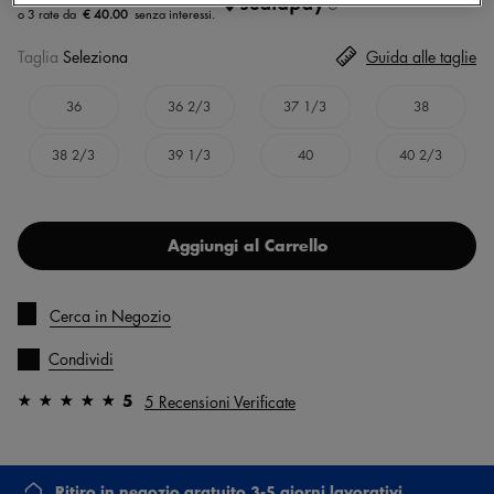
€ 40.00
Taglia
Seleziona
Guida alle taglie
36
36 2/3
37 1/3
38
38 2/3
39 1/3
40
40 2/3
Aggiungi al Carrello
Cerca in Negozio
Condividi
5
5 Recensioni Verificate
Ritiro in negozio gratuito 3-5 giorni lavorativi