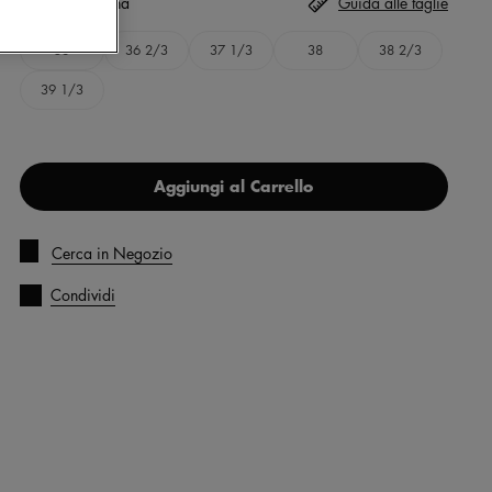
Taglia
Seleziona
Guida alle taglie
36
36 2/3
37 1/3
38
38 2/3
39 1/3
Aggiungi al Carrello
Cerca in Negozio
Condividi