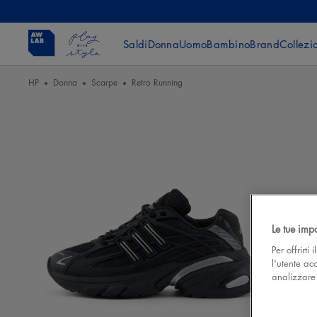
Saldi
Donna
Uomo
Bambino
Brand
Collezi
HP
Donna
Scarpe
Retro Running
Le tue imp
Per offrirti
l'utente ac
analizzare l