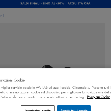
SALDI FINALI - FINO AL -50% | ACQUISTA ORA
oni
ostazioni Cookie
 il miglior servizio possibile AW LAB utilizza i cookie. Cliccando su “Accetta tutti i
cetta di memorizzare i cookie sul dispositivo per migliorare la navigazione del s
'utilizzo del sito e assistere nelle nostre attività di marketing.
Policy sui Cookie
Impostazioni cookie
Accetta tutti i cookie