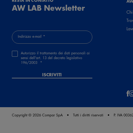
RESTA IN CONTATTO
AW
AW LAB Newsletter
Chi
Tro
Lav
Indirizzo e-mail
Autorizzo il trattamento dei dati personali ai
sensi dell'art. 13 del decreto legislativo
196/2003
ISCRIVITI
Copyright © 2026 Compar SpA
Tutti i diritti riservati
P. IVA 003