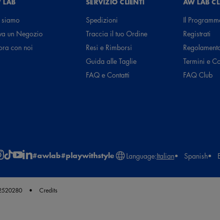
 LAB
SERVIZIO CLIENTI
AW LAB C
 siamo
Spedizioni
Il Programm
va un Negozio
Traccia il tuo Ordine
Registrati
ora con noi
Resi e Rimborsi
Regolament
Guida alle Taglie
Termini e C
FAQ e Contatti
FAQ Club
#awlab
#playwithstyle
Language:
Italian
Spanish
62520280
Credits