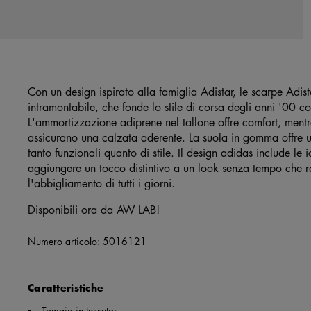
Con un design ispirato alla famiglia Adistar, le scarpe Adi
intramontabile, che fonde lo stile di corsa degli anni '00
L'ammortizzazione adiprene nel tallone offre comfort, ment
assicurano una calzata aderente. La suola in gomma offre u
tanto funzionali quanto di stile. Il design adidas include le
aggiungere un tocco distintivo a un look senza tempo che ra
l'abbigliamento di tutti i giorni.
Disponibili ora da AW LAB!
Numero articolo:
5016121
Caratteristiche
Tomaia in tessuto;