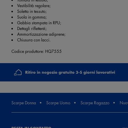
Vestibilità regolare;
Soletta in tessuto;
Suola in gomma;
Gabbia stampata in RPU;
Dettagli riflettenti;
Ammortizzazione adiprene;
Chiusura con lacci.
Codice produttore: HQ7555
Ritiro in negozio gratuito 3-5 giorni lavorativi
Scarpe Donna
Scarpe Uomo
Scarpe Ragazzo
Nuov