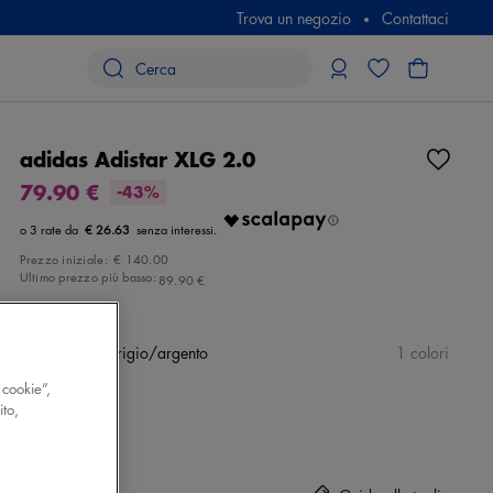
Trova un negozio
Contattaci
adidas Adistar XLG 2.0
79.90 €
-43%
€ 26.63
Prezzo iniziale:
€ 140.00
Ultimo prezzo più basso:
89.90 €
Colore
nero/grigio/argento
1 colori
 cookie”,
ito,