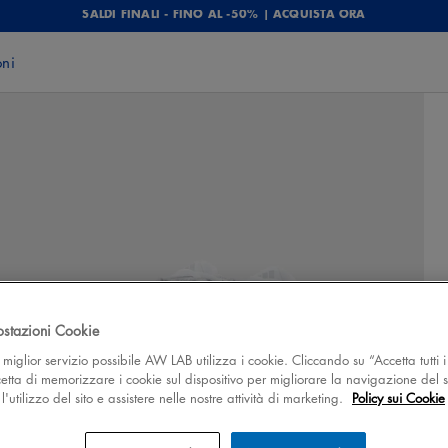
SALDI FINALI - FINO AL -50% | ACQUISTA ORA
oni
ostazioni Cookie
 il miglior servizio possibile AW LAB utilizza i cookie. Cliccando su “Accetta tutti i
cetta di memorizzare i cookie sul dispositivo per migliorare la navigazione del s
'utilizzo del sito e assistere nelle nostre attività di marketing.
Policy sui Cookie