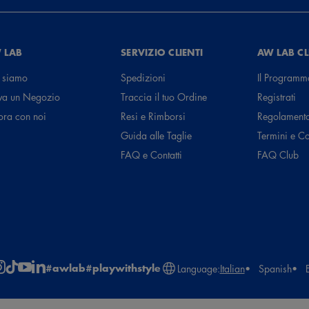
 LAB
SERVIZIO CLIENTI
AW LAB C
 siamo
Spedizioni
Il Programm
va un Negozio
Traccia il tuo Ordine
Registrati
ora con noi
Resi e Rimborsi
Regolament
Guida alle Taglie
Termini e C
FAQ e Contatti
FAQ Club
#awlab
#playwithstyle
Language:
Italian
Spanish