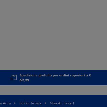
Spedizione gratuita per ordini superiori a €
69,99
i Arrivi
adidas Terrace
Nike Air Force 1