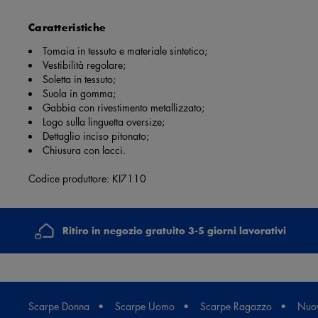
Caratteristiche
Tomaia in tessuto e materiale sintetico;
Vestibilità regolare;
Soletta in tessuto;
Suola in gomma;
Gabbia con rivestimento metallizzato;
Logo sulla linguetta oversize;
Dettaglio inciso pitonato;
Chiusura con lacci.
Codice produttore: KI7110
Ritiro in negozio gratuito 3-5 giorni lavorativi
Scarpe Donna
Scarpe Uomo
Scarpe Ragazzo
Nuov