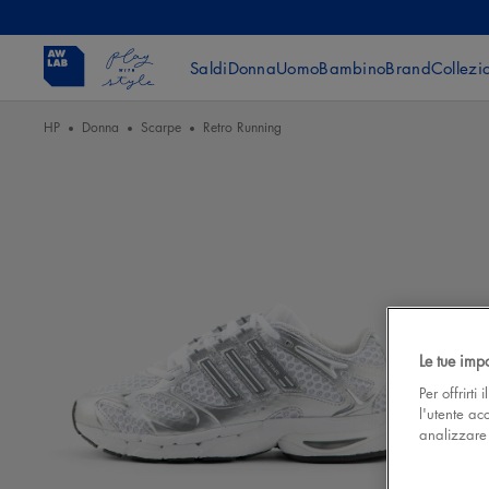
Saldi
Donna
Uomo
Bambino
Brand
Collezi
HP
Donna
Scarpe
Retro Running
Le tue imp
Per offrirti
l'utente ac
analizzare l