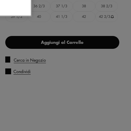
36
36 2/3
37 1/3
38
38 2/3
39 1/3
40
41 1/3
42
42 2/3
Aggiungi al Carrello
Cerca in Negozio
Condividi