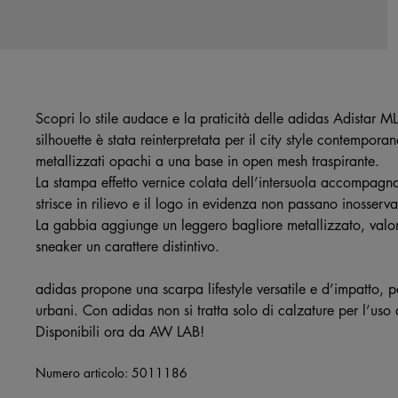
Scopri lo stile audace e la praticità delle adidas Adistar ML
silhouette è stata reinterpretata per il city style contempora
metallizzati opachi a una base in open mesh traspirante.
La stampa effetto vernice colata dell’intersuola accompagn
strisce in rilievo e il logo in evidenza non passano inosservat
La gabbia aggiunge un leggero bagliore metallizzato, valor
sneaker un carattere distintivo.
adidas propone una scarpa lifestyle versatile e d’impatto, pe
urbani. Con adidas non si tratta solo di calzature per l’uso q
Disponibili ora da AW LAB!
Numero articolo:
5011186