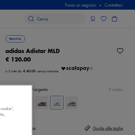
Trova un negozio
Contattaci
Novità
adidas Adistar MLD
€ 120.00
€ 40.00
Colore
bianco/argento
5 colori
 cookie”,
ito,
Taglia
Seleziona
Guida alle taglie