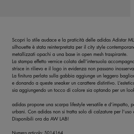
Scopri lo stile audace e la praticità delle adidas Adistar ML
silhouette è stata reinterpretata per il city style contempora
metallizzati opachi a una base in open mesh traspirante.
La stampa effetto vernice colata dell’intersuola accompagn
strisce in rilievo e il logo in evidenza non passano inosservat
La finitura perlata sulla gabbia aggiunge un leggero bagliore
e donando a queste sneaker un carattere distintivo. L’estet
sia aggiungendo un tocco di colore sia optando per un loo
adidas propone una scarpa lifestyle versatile e d’impatto, pe
urbani. Con adidas non si tratta solo di calzature per l’uso q
Disponibili ora da AW LAB!
Numero articolo:
5014164