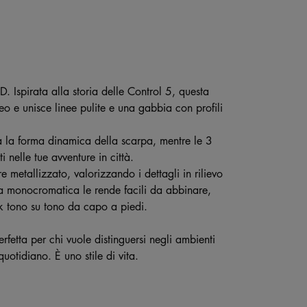
D. Ispirata alla storia delle Control 5, questa
neo e unisce linee pulite e una gabbia con profili
a la forma dinamica della scarpa, mentre le 3
i nelle tue avventure in città.
 metallizzato, valorizzando i dettagli in rilievo
ica monocromatica le rende facili da abbinare,
k tono su tono da capo a piedi.
rfetta per chi vuole distinguersi negli ambienti
uotidiano. È uno stile di vita.