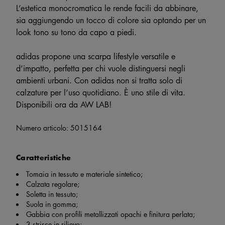
L’estetica monocromatica le rende facili da abbinare,
sia aggiungendo un tocco di colore sia optando per un
look tono su tono da capo a piedi.
adidas propone una scarpa lifestyle versatile e
d’impatto, perfetta per chi vuole distinguersi negli
ambienti urbani. Con adidas non si tratta solo di
calzature per l’uso quotidiano. È uno stile di vita.
Disponibili ora da AW LAB!
Numero articolo:
5015164
Caratteristiche
Tomaia in tessuto e materiale sintetico;
Calzata regolare;
Soletta in tessuto;
Suola in gomma;
Gabbia con profili metallizzati opachi e finitura perlata;
3 strisce in rilievo;