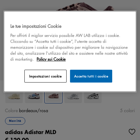
Le tue impostazioni Cookie
Per offrirti il miglior servizio possibile AW LAB utilizza i cookie.
Cliccando su “Accetta tutti i cookie”, l'utente accetta di
memorizzare i cookie sul dispositivo per migliorare la navigazione
del sito, analizzare l'utilizzo del sito e assistere nelle nostre attività
di marketing.
Policy sui Cookie
Impostazioni cookie
Accetta tutti i cookie
Colore
bordeaux/rosa
5 colori
Novità
adidas Adistar MLD
€ 120.00