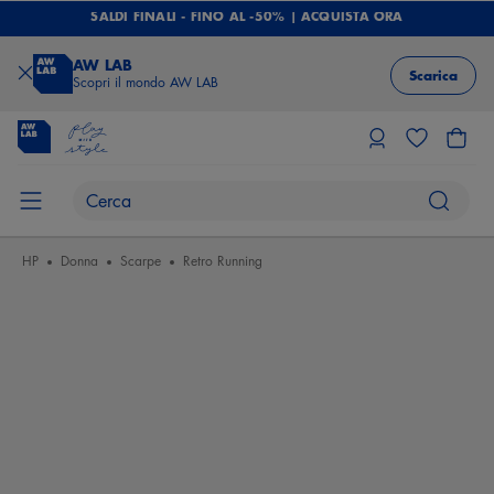
SALDI FINALI - FINO AL -50% | ACQUISTA ORA
AW LAB
Scarica
Scopri il mondo AW LAB
HP
Donna
Scarpe
Retro Running