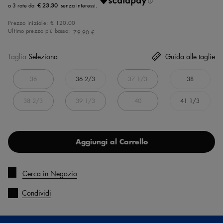
€ 23.30
Prezzo iniziale:
€ 120.00
Ultimo prezzo più basso:
79.90 €
Taglia
Seleziona
Guida alle taglie
36
36 2/3
37 1/3
38
38 2/3
39 1/3
40
41 1/3
Aggiungi al Carrello
Cerca in Negozio
Condividi