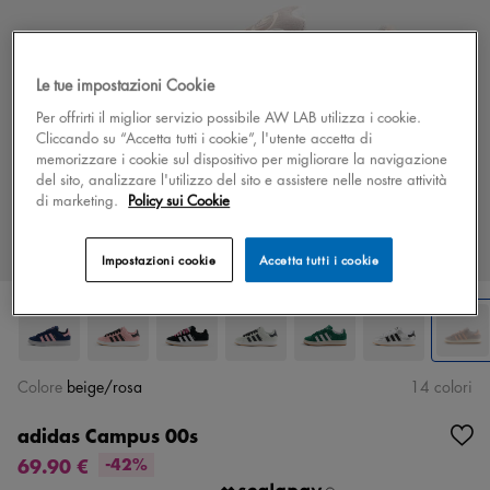
Le tue impostazioni Cookie
Per offrirti il miglior servizio possibile AW LAB utilizza i cookie.
Cliccando su “Accetta tutti i cookie”, l'utente accetta di
memorizzare i cookie sul dispositivo per migliorare la navigazione
del sito, analizzare l'utilizzo del sito e assistere nelle nostre attività
di marketing.
Policy sui Cookie
Impostazioni cookie
Accetta tutti i cookie
Colore
beige/rosa
14 colori
adidas Campus 00s
69.90 €
-42%