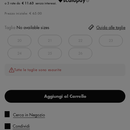
€ 11.63
Prezzo iniziale:
€ 65.00
Taglia
No available sizes
Guida alle taglie
20
21
22
23
24
25
26
Tutte le taglie sono esaurite
Aggiungi al Carrello
Cerca in Negozio
Condividi