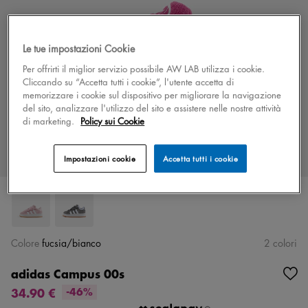
Le tue impostazioni Cookie
Per offrirti il miglior servizio possibile AW LAB utilizza i cookie.
Cliccando su “Accetta tutti i cookie”, l'utente accetta di
memorizzare i cookie sul dispositivo per migliorare la navigazione
del sito, analizzare l'utilizzo del sito e assistere nelle nostre attività
di marketing.
Policy sui Cookie
Impostazioni cookie
Accetta tutti i cookie
Colore
fucsia/bianco
2 colori
adidas Campus 00s
34.90 €
-46%