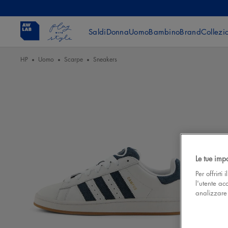
Saldi
Donna
Uomo
Bambino
Brand
Collezi
HP
Uomo
Scarpe
Sneakers
Le tue imp
Per offrirti
l'utente ac
analizzare l