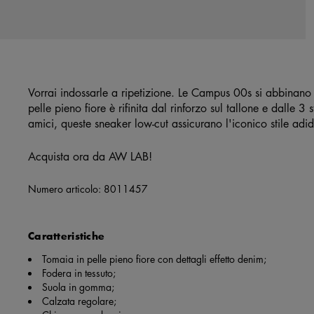
Vorrai indossarle a ripetizione. Le Campus 00s si abbinano p
pelle pieno fiore è rifinita dal rinforzo sul tallone e dalle 3 
amici, queste sneaker low-cut assicurano l'iconico stile adi
Acquista ora da AW LAB!
Numero articolo:
8011457
Caratteristiche
Tomaia in pelle pieno fiore con dettagli effetto denim;
Fodera in tessuto;
Suola in gomma;
Calzata regolare;