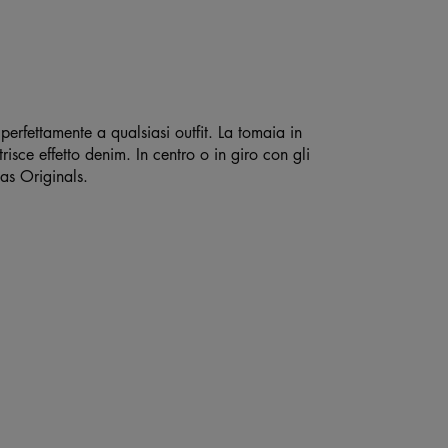
erfettamente a qualsiasi outfit. La tomaia in
strisce effetto denim. In centro o in giro con gli
das Originals.