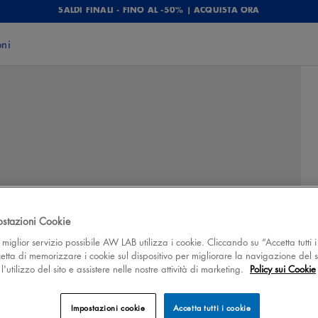
SALDI FINALI - FINO AL -50% | ACQUISTA ORA
oni
ostazioni Cookie
 il miglior servizio possibile AW LAB utilizza i cookie. Cliccando su “Accetta tutti i
cetta di memorizzare i cookie sul dispositivo per migliorare la navigazione del s
'utilizzo del sito e assistere nelle nostre attività di marketing.
Policy sui Cookie
Impostazioni cookie
Accetta tutti i cookie