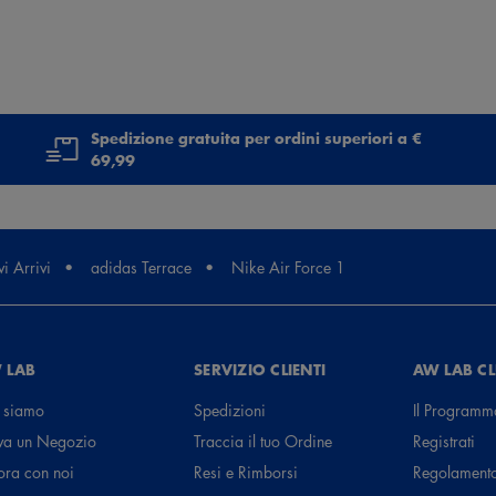
Spedizione gratuita per ordini superiori a €
69,99
i Arrivi
adidas Terrace
Nike Air Force 1
 LAB
SERVIZIO CLIENTI
AW LAB C
 siamo
Spedizioni
Il Programm
va un Negozio
Traccia il tuo Ordine
Registrati
ora con noi
Resi e Rimborsi
Regolament