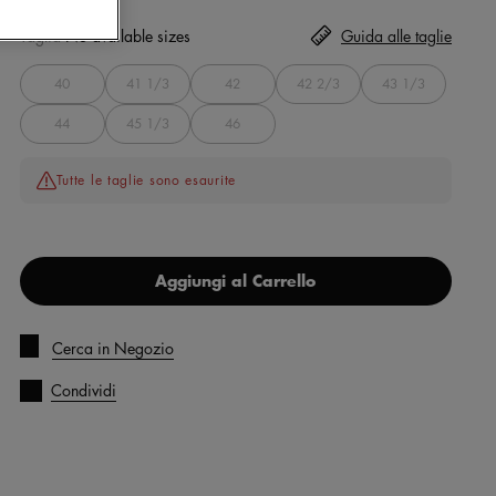
Taglia
No available sizes
Guida alle taglie
40
41 1/3
42
42 2/3
43 1/3
44
45 1/3
46
Tutte le taglie sono esaurite
Aggiungi al Carrello
Cerca in Negozio
Condividi