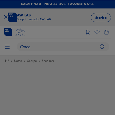
SALDI FINALI - FINO AL -50% | ACQUISTA ORA
AW LAB
Scarica
Scopri il mondo AW LAB
HP
Uomo
Scarpe
Sneakers