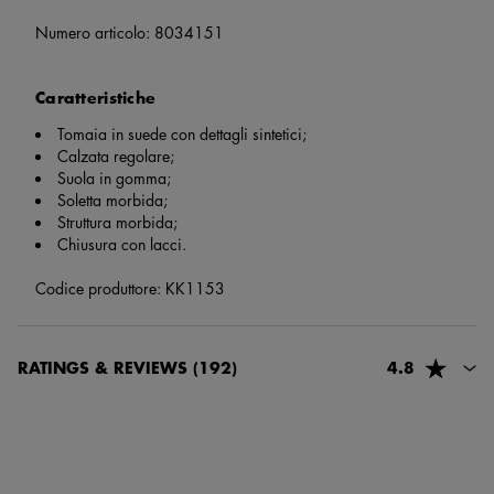
Numero articolo:
8034151
Caratteristiche
Tomaia in suede con dettagli sintetici;
Calzata regolare;
Suola in gomma;
Soletta morbida;
Struttura morbida;
Chiusura con lacci.
Codice produttore: KK1153
RATINGS & REVIEWS
(192)
4.8
73767, Giuseppe Galeano
2 mesi e 14 giorni fa
Ottime e comodissime , prodotto più che sicuro e valevole