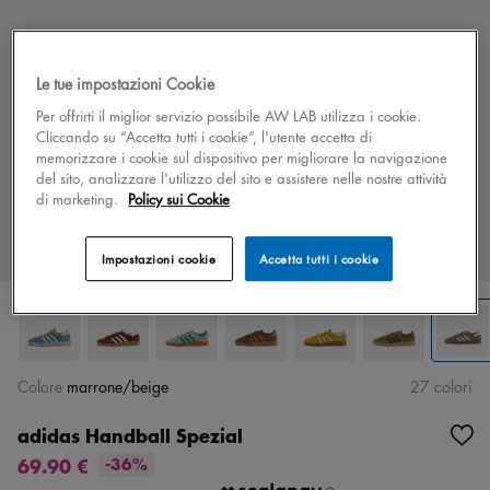
Le tue impostazioni Cookie
Per offrirti il miglior servizio possibile AW LAB utilizza i cookie.
Cliccando su “Accetta tutti i cookie”, l'utente accetta di
memorizzare i cookie sul dispositivo per migliorare la navigazione
del sito, analizzare l'utilizzo del sito e assistere nelle nostre attività
di marketing.
Policy sui Cookie
Impostazioni cookie
Accetta tutti i cookie
Colore
marrone/beige
27 colori
adidas Handball Spezial
69.90 €
-36%