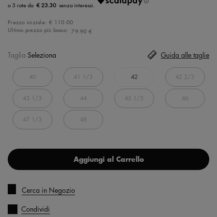
€ 23.30
Prezzo iniziale:
€ 110.00
Ultimo prezzo più basso:
79.90 €
Taglia
Seleziona
Guida alle taglie
40
41 1/3
42
42 2/3
43 1/3
44
45 1/3
46
47 1/3
48
Aggiungi al Carrello
Cerca in Negozio
Condividi