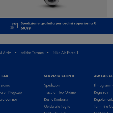
Spedizione gratuita per ordini superiori a €
69,99
i Arrivi
adidas Terrace
Nike Air Force 1
 LAB
SERVIZIO CLIENTI
AW LAB C
 siamo
Spedizioni
Il Programm
va un Negozio
Traccia il tuo Ordine
Registrati
ora con noi
Resi e Rimborsi
Regolament
Guida alle Taglie
Termini e C