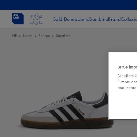
Saldi
Donna
Uomo
Bambino
Brand
Collezi
HP
Uomo
Scarpe
Sneakers
Le tue imp
Per offrirti
l'utente ac
analizzare l