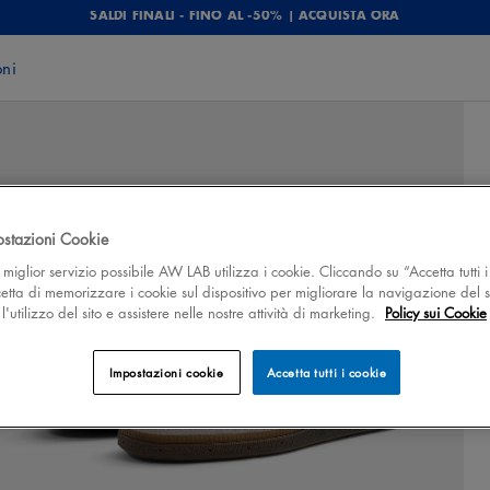
SALDI FINALI - FINO AL -50% | ACQUISTA ORA
oni
ostazioni Cookie
 il miglior servizio possibile AW LAB utilizza i cookie. Cliccando su “Accetta tutti i
cetta di memorizzare i cookie sul dispositivo per migliorare la navigazione del s
'utilizzo del sito e assistere nelle nostre attività di marketing.
Policy sui Cookie
Impostazioni cookie
Accetta tutti i cookie