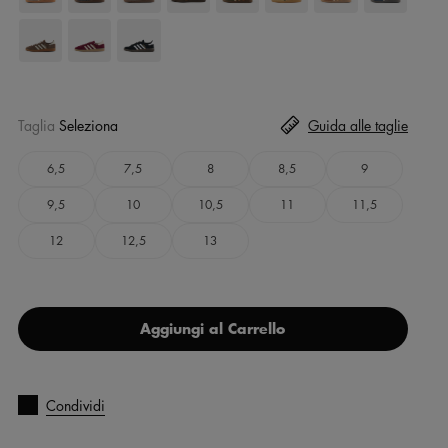
Taglia
Seleziona
Guida alle taglie
6,5
7,5
8
8,5
9
9,5
10
10,5
11
11,5
12
12,5
13
Aggiungi al Carrello
Condividi