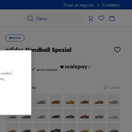
Trova un negozio
Contattaci
Novità
adidas Handball Spezial
N/D
€ 36.67
 cookie”,
ito,
Colore
Seleziona
27 colori