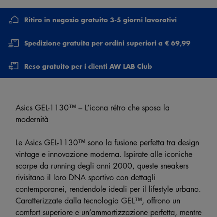
Ritiro in negozio gratuito 3-5 giorni lavorativi
Spedizione gratuita per ordini superiori a € 69,99
Reso gratuito per i clienti AW LAB Club
Asics GEL-1130™ – L’icona rétro che sposa la
modernità
Le Asics GEL-1130™ sono la fusione perfetta tra design
vintage e innovazione moderna. Ispirate alle iconiche
scarpe da running degli anni 2000, queste sneakers
rivisitano il loro DNA sportivo con dettagli
contemporanei, rendendole ideali per il lifestyle urbano.
Caratterizzate dalla tecnologia GEL™, offrono un
comfort superiore e un’ammortizzazione perfetta, mentre