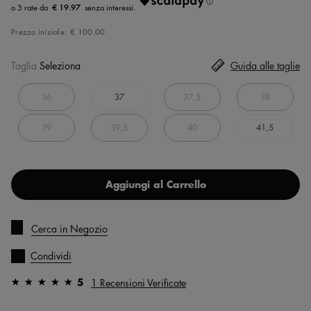
€ 19.97
Prezzo iniziale:
€ 100.00
Taglia
Seleziona
Guida alle taglie
36
37
37,5
38
39
39,5
40
41,5
Aggiungi al Carrello
Cerca in Negozio
Condividi
5
1 Recensioni Verificate