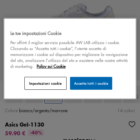
Le tue impostazioni Cookie
Per offrirti il miglior servizio possibile AW LAB utilizza i cookie.
Cliccando su “Accetta tutti i cookie”, l'utente accetta di
memorizzare i cookie sul dispositivo per migliorare la navigazione
del sito, analizzare l'utilizzo del sito e assistere nelle nostre attività
di marketing.
Policy sui Cookie
Impostazioni cookie
Accetta tutti i cookie
Colore
bianco/argento/marrone
14 colori
Asics Gel-1130
59.90 €
-40%