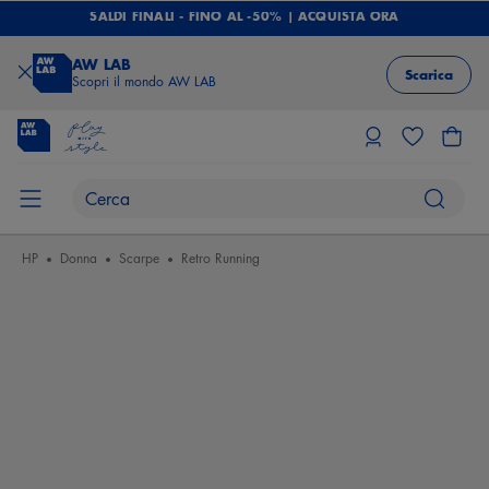
SALDI FINALI - FINO AL -50% | ACQUISTA ORA
AW LAB
Scarica
Scopri il mondo AW LAB
HP
Donna
Scarpe
Retro Running