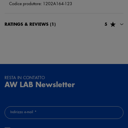
Codice produttore: 1202A164-123
RATINGS & REVIEWS
(1)
5
73678, sebastiana pisanu
6 mesi fa
Velocissimi ... competenti e professionali... complimenti
RESTA IN CONTATTO
AW LAB Newsletter
Indirizzo e-mail