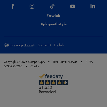
#awlab
#playwithstyle
Language:
Italian
Spanish
English
Copyright © 2026 Compar SpA
Tutti i diritti riservati
P. IVA
00362520280
Credits
51.543
Recensioni