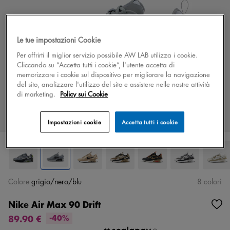
Le tue impostazioni Cookie
Per offrirti il miglior servizio possibile AW LAB utilizza i cookie.
Cliccando su “Accetta tutti i cookie”, l'utente accetta di
memorizzare i cookie sul dispositivo per migliorare la navigazione
del sito, analizzare l'utilizzo del sito e assistere nelle nostre attività
di marketing.
Policy sui Cookie
Impostazioni cookie
Accetta tutti i cookie
Colore
grigio/nero/blu
8 colori
Nike Air Max 90 Drift
89.90 €
-40%