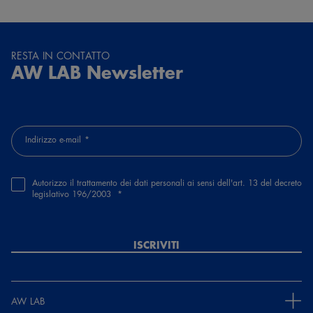
anna caserta
1 mese e 29 giorni fa
RESTA IN CONTATTO
AW LAB Newsletter
Scarpe molto belle, le ho acquistate per mio figlio
Indirizzo e-mail
Autorizzo il trattamento dei dati personali ai sensi dell'art. 13 del decreto
legislativo 196/2003
ISCRIVITI
AW LAB