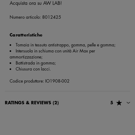
Acquista ora su AW LAB!
Numero articolo:
8012425
Caratteristiche
Tomaia in tessuto antistrappo, gomma, pelle e gomma;
Intersuola in schiuma con unità Air Max per
ammortizzazione;
Battistrada in gomma;
Chiusura con lacci.
Codice produttore: IO1908-002
RATINGS & REVIEWS
(2)
5
Davide Ciccocelli
1 mese fa
Ottimo prodotto sito consigliatissimo e anche negozio