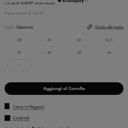
€ 29.97
Prezzo iniziale:
€ 150.00
Taglia
Seleziona
Guida alle taglie
40
41
42
42,5
43
44
45
46
47
Aggiungi al Carrello
Cerca in Negozio
Condividi