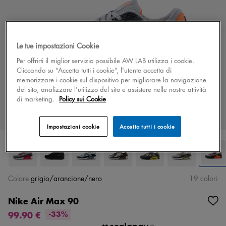
Le tue impostazioni Cookie
Per offrirti il miglior servizio possibile AW LAB utilizza i cookie.
Cliccando su “Accetta tutti i cookie”, l'utente accetta di
memorizzare i cookie sul dispositivo per migliorare la navigazione
del sito, analizzare l'utilizzo del sito e assistere nelle nostre attività
di marketing.
Policy sui Cookie
Impostazioni cookie
Accetta tutti i cookie
Colore
grigio/arancione/nero
19 colori
Nike Air Max 90
99.90 €
-33%