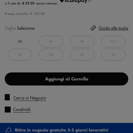
€ 33.30
Prezzo iniziale:
€ 150.00
Taglia
Seleziona
Guida alle taglie
40
41
42
42,5
43
44
45
46
Aggiungi al Carrello
Cerca in Negozio
Condividi
Ritiro in negozio gratuito 3-5 giorni lavorativi