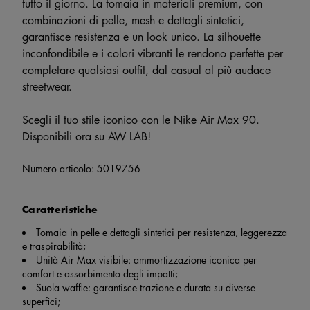
tutto il giorno. La tomaia in materiali premium, con
combinazioni di pelle, mesh e dettagli sintetici,
garantisce resistenza e un look unico. La silhouette
inconfondibile e i colori vibranti le rendono perfette per
completare qualsiasi outfit, dal casual al più audace
streetwear.
Scegli il tuo stile iconico con le Nike Air Max 90.
Disponibili ora su AW LAB!
Numero articolo:
5019756
Caratteristiche
Tomaia in pelle e dettagli sintetici per resistenza, leggerezza
e traspirabilità;
Unità Air Max visibile: ammortizzazione iconica per
comfort e assorbimento degli impatti;
Suola waffle: garantisce trazione e durata su diverse
superfici;