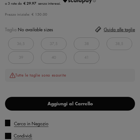
€ 29.97
Prezzo iniziale:
€ 150.00
Taglia
No available sizes
Guida alle taglie
36,5
37,5
38
38,5
39
40
41
Tutte le taglie sono esaurite
Aggiungi al Carrello
Cerca in Negozio
Condividi