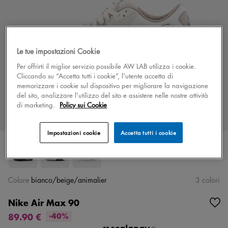
Le tue impostazioni Cookie
Per offrirti il miglior servizio possibile AW LAB utilizza i cookie.
Cliccando su “Accetta tutti i cookie”, l'utente accetta di
memorizzare i cookie sul dispositivo per migliorare la navigazione
del sito, analizzare l'utilizzo del sito e assistere nelle nostre attività
di marketing.
Policy sui Cookie
Impostazioni cookie
Accetta tutti i cookie
Colore
bianco/beige/animalier
3 colori
Nike Air Max 90
89.90 €
-40%