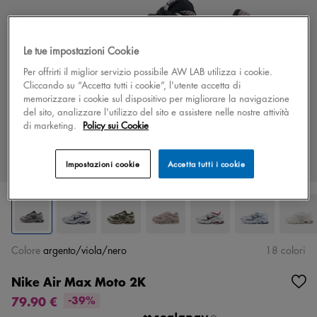
Le tue impostazioni Cookie
Per offrirti il miglior servizio possibile AW LAB utilizza i cookie.
Cliccando su “Accetta tutti i cookie”, l'utente accetta di
memorizzare i cookie sul dispositivo per migliorare la navigazione
del sito, analizzare l'utilizzo del sito e assistere nelle nostre attività
di marketing.
Policy sui Cookie
Impostazioni cookie
Accetta tutti i cookie
Colore
argento/viola/nero
18 colori
Nike Air Max Moto 2K
79.90 €
-39%