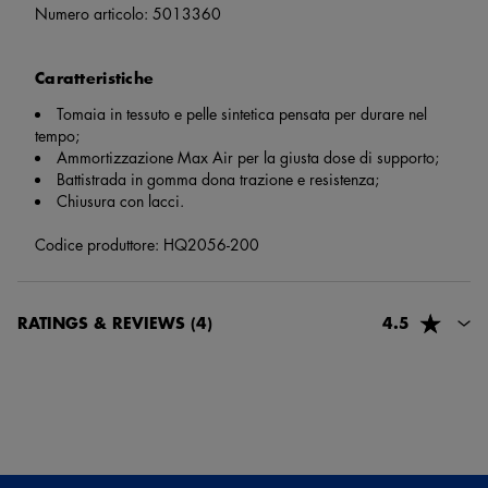
Numero articolo:
5013360
Caratteristiche
Tomaia in tessuto e pelle sintetica pensata per durare nel
tempo;
Ammortizzazione Max Air per la giusta dose di supporto;
Battistrada in gomma dona trazione e resistenza;
Chiusura con lacci.
Codice produttore: HQ2056-200
RATINGS & REVIEWS
(4)
4.5
Giancarlo Gargano
3 mesi e 22 giorni fa
Le scarpe sono come descritte sul sito e si presentano molto
comode.