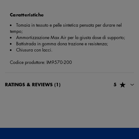
Caratteristiche
Tomaia in tessuto e pelle sintetica pensata per durare nel
tempo;
Ammortizzazione Max Air per la giusta dose di supporto;
Battistrada in gomma dona trazione e resistenza;
Chiusura con lacci.
Codice produttore: IM9570-200
RATINGS & REVIEWS
(1)
5
73678, Francesca Marrone
6 mesi e 18 giorni fa
Stile e comodità in un’unica soluzione. Molto soddisfatta