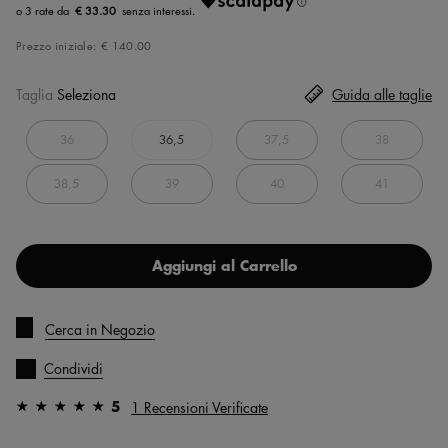
€ 33.30
Prezzo iniziale:
€ 140.00
Taglia
Seleziona
Guida alle taglie
36
36,5
37,5
38
38,5
39
40
41
Aggiungi al Carrello
Cerca in Negozio
Condividi
5
1 Recensioni Verificate