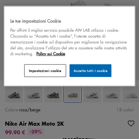
Le tue impostazioni Cookie
Per offrirti il miglior servizio possibile AW LAB utilizza i cookie.
Cliccando su “Accetta tutti i cookie”, l'utente accetta di
memorizzare i cookie sul dispositivo per migliorare la navigazione
del sito, analizzare l'utilizzo del sito e assistere nelle nostre attività
di marketing.
Policy sui Cookie
Impostazioni cookie
Accetta tutti i cookie
Colore
rosa/beige
18 colori
Nike Air Max Moto 2K
99.90 €
-29%