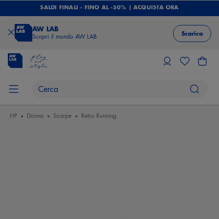
SALDI FINALI - FINO AL -50% | ACQUISTA ORA
AW LAB
Scarica
Scopri il mondo AW LAB
HP
Donna
Scarpe
Retro Running