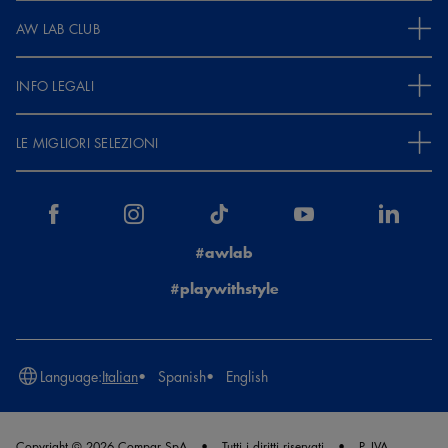
AW LAB CLUB
INFO LEGALI
LE MIGLIORI SELEZIONI
#awlab
#playwithstyle
Language:
Italian
Spanish
English
Copyright © 2026 Compar SpA
Tutti i diritti riservati
P. IVA