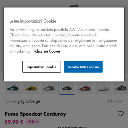
Le tue impostazioni Cookie
Per offrirti il miglior servizio possibile AW LAB utilizza i cookie.
Cliccando su “Accetta tutti i cookie”, l'utente accetta di
memorizzare i cookie sul dispositivo per migliorare la navigazione
del sito, analizzare l'utilizzo del sito e assistere nelle nostre attività
di marketing.
Policy sui Cookie
Impostazioni cookie
Accetta tutti i cookie
Colore
grigio/beige
13 colori
Puma Speedcat Corduroy
59.90 €
-46%