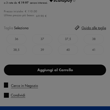
€ 19.97
Prezzo iniziale:
€ 110.00
Ultimo prezzo più basso:
69.90 €
Taglia
Seleziona
Guida alle taglie
36
37
37,5
38
38,5
39
40
41
Aggiungi al Carrello
Cerca in Negozio
Condividi