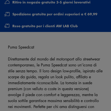
Ritiro in negozio gratuito 3-5 giorni lavorativi
Spedizione gratuita per ordini superiori a € 69,99
Reso gratuito per i clienti AW LAB Club
Puma Speedcat
Direttamente dal mondo del motorsport allo streetwear
contemporaneo, le Puma Speedcat sono un’icona di
stile senza tempo. Il loro design low-profile, ispirato alle
scarpe da guida, regala un look pulito, affilato e
immediatamente riconoscibile. La tomaia in suede
premium (con velluto a coste in questa versione)
avvolge il piede con comfort e leggerezza, mentre la
suola sottile garantisce massima sensibilità e controllo
nei movimenti. Perfette per chi ama distinguersi con