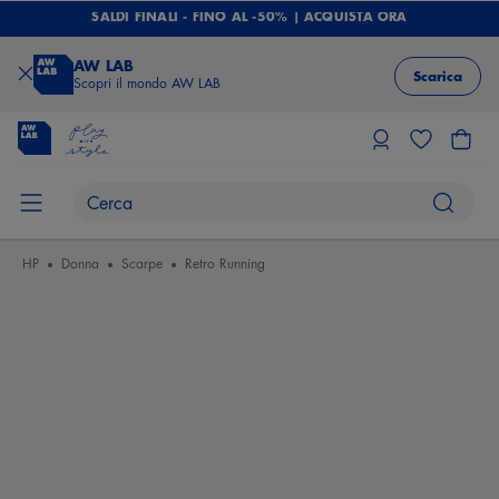
SALDI FINALI - FINO AL -50% | ACQUISTA ORA
AW LAB
Scarica
Scopri il mondo AW LAB
HP
Donna
Scarpe
Retro Running