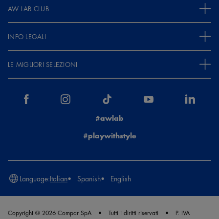
AW LAB CLUB
INFO LEGALI
LE MIGLIORI SELEZIONI
#awlab
#playwithstyle
Language:
Italian
Spanish
English
Copyright © 2026 Compar SpA
Tutti i diritti riservati
P. IVA