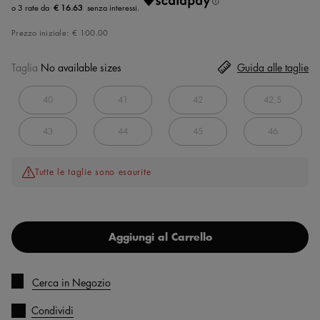
€ 16.63
Prezzo iniziale:
€ 100.00
Taglia
No available sizes
Guida alle taglie
40
41
42
42,5
43
44
45
46
Tutte le taglie sono esaurite
Aggiungi al Carrello
Cerca in Negozio
Condividi