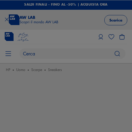
SALDI FINALI - FINO AL -50% | ACQUISTA ORA
AW LAB
Scarica
Scopri il mondo AW LAB
HP
Uomo
Scarpe
Sneakers