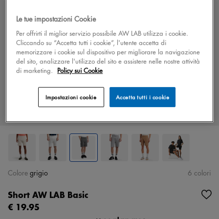
Le tue impostazioni Cookie
Per offrirti il miglior servizio possibile AW LAB utilizza i cookie.
Cliccando su “Accetta tutti i cookie”, l'utente accetta di
memorizzare i cookie sul dispositivo per migliorare la navigazione
del sito, analizzare l'utilizzo del sito e assistere nelle nostre attività
di marketing.
Policy sui Cookie
Impostazioni cookie
Accetta tutti i cookie
Colore
grigio
6 colori
Short AW LAB Basic
€ 19.95