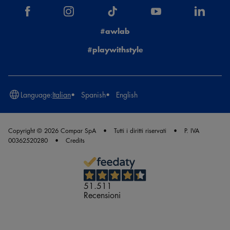
#awlab
#playwithstyle
Language:
Italian
Spanish
English
Copyright © 2026 Compar SpA
Tutti i diritti riservati
P. IVA
00362520280
Credits
51.511
Recensioni