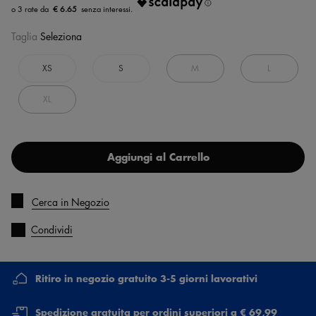
€ 6.65
Taglia
Seleziona
XS
S
M
L
XL
Aggiungi al Carrello
Cerca in Negozio
Condividi
Ritiro in negozio gratuito 3-5 giorni lavorativi
Spedizione gratuita per ordini superiori a € 69,99