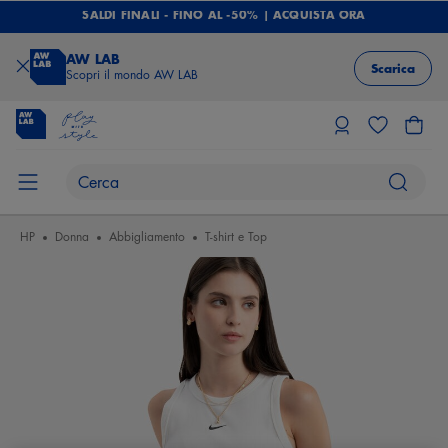
SALDI FINALI - FINO AL -50% | ACQUISTA ORA
AW LAB
Scarica
Scopri il mondo AW LAB
HP
Donna
Abbigliamento
T-shirt e Top