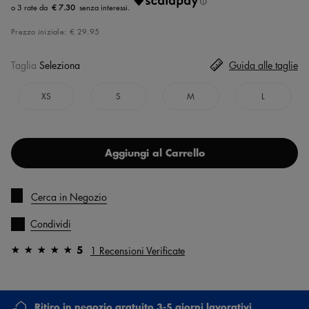
€ 7.30
Prezzo iniziale:
€ 29.95
Taglia
Seleziona
Guida alle taglie
XS
S
M
L
Aggiungi al Carrello
Cerca in Negozio
Condividi
5
1 Recensioni Verificate
Ritiro in negozio gratuito 3-5 giorni lavorativi