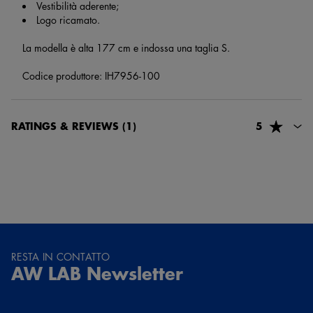
Vestibilità aderente;
Logo ricamato.
La modella è alta 177 cm e indossa una taglia S.
Codice produttore: IH7956-100
RATINGS & REVIEWS
(1)
5
78418, lorella marinucci
1 mese e 8 giorni fa
Servizio eccellente. Dalla richiesta sono passati solamente 4 giorni
per averla in store
RESTA IN CONTATTO
AW LAB Newsletter