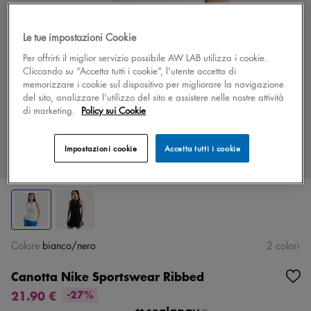
Le tue impostazioni Cookie
Per offrirti il miglior servizio possibile AW LAB utilizza i cookie.
Cliccando su “Accetta tutti i cookie”, l'utente accetta di
memorizzare i cookie sul dispositivo per migliorare la navigazione
del sito, analizzare l'utilizzo del sito e assistere nelle nostre attività
di marketing.
Policy sui Cookie
Impostazioni cookie
Accetta tutti i cookie
Colore
bianco/nero
2 colori
Canotta Nike Sportswear Ribbed
21.90 €
-27%