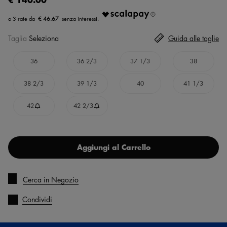
€ 46.67
Taglia
Seleziona
Guida alle taglie
36
36 2/3
37 1/3
38
38 2/3
39 1/3
40
41 1/3
42
42 2/3
Aggiungi al Carrello
Cerca in Negozio
Condividi