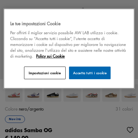
Le tue impostazioni Cookie
Per offrirti il miglior servizio possibile AW LAB utilizza i cookie.
Cliccando su “Accetta tutti i cookie”, l'utente accetta di
memorizzare i cookie sul dispositivo per migliorare la navigazione
del sito, analizzare l'utilizzo del sito e assistere nelle nostre attività
di marketing.
Policy sui Cookie
Impostazioni cookie
Accetta tutti i cookie
Colore
nero/argento
31 colori
Novità
adidas Samba OG
€ 140.00