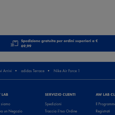
Spedizione gratuita per ordini superiori a €
69,99
i Arrivi
adidas Terrace
Nike Air Force 1
 LAB
SERVIZIO CLIENTI
AW LAB C
 siamo
Spedizioni
Il Programm
va un Negozio
Traccia il tuo Ordine
Registrati