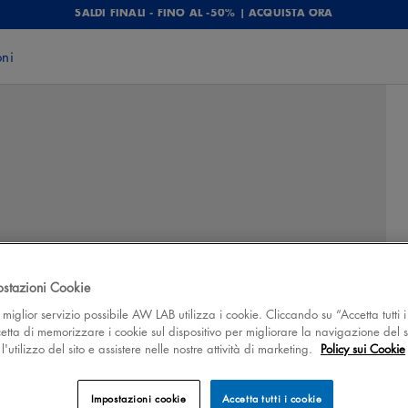
SALDI FINALI - FINO AL -50% | ACQUISTA ORA
oni
ostazioni Cookie
 il miglior servizio possibile AW LAB utilizza i cookie. Cliccando su “Accetta tutti i
cetta di memorizzare i cookie sul dispositivo per migliorare la navigazione del s
'utilizzo del sito e assistere nelle nostre attività di marketing.
Policy sui Cookie
Impostazioni cookie
Accetta tutti i cookie