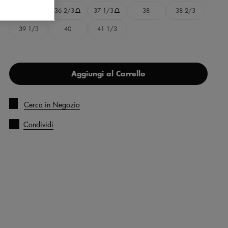
36
36 2/3
37 1/3
38
38 2/3
39 1/3
40
41 1/3
Aggiungi al Carrello
Cerca in Negozio
Condividi