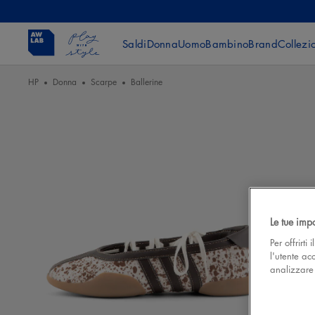
Saldi
Donna
Uomo
Bambino
Brand
Collezi
HP
Donna
Scarpe
Ballerine
Le tue imp
Per offrirti
l'utente ac
analizzare l