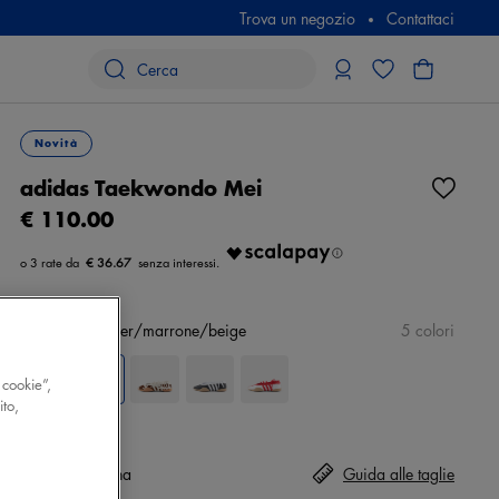
Trova un negozio
Contattaci
Novità
adidas Taekwondo Mei
€ 110.00
€ 36.67
Colore
animalier/marrone/beige
5 colori
 cookie”,
ito,
Taglia
Seleziona
Guida alle taglie