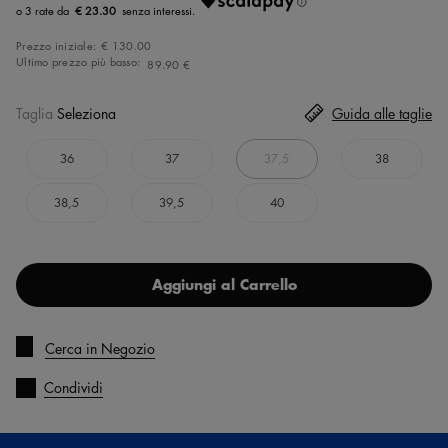
€ 23.30
Prezzo iniziale:
€ 130.00
Ultimo prezzo più basso:
89.90 €
Taglia
Seleziona
Guida alle taglie
36
37
37,5
38
38,5
39,5
40
Aggiungi al Carrello
Cerca in Negozio
Condividi