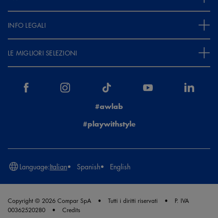
INFO LEGALI
LE MIGLIORI SELEZIONI
#awlab
#playwithstyle
Language:
Italian
Spanish
English
Copyright © 2026 Compar SpA
Tutti i diritti riservati
P. IVA
00362520280
Credits