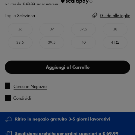
€ 43.33
Taglia
Seleziona
Guida alle taglie
36
37
37,5
38
38,5
39,5
40
41
Aggiungi al Carrello
Cerca in Negozio
Condividi
Ritiro in negozio gratuito 3-5 giorni lavorativi
Spedizione gratuita per ordini superiori a € 69,99