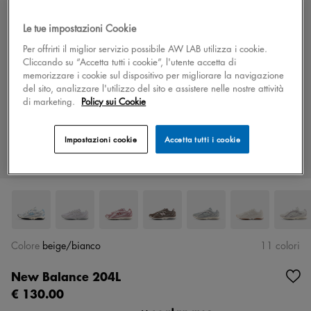
Le tue impostazioni Cookie
Per offrirti il miglior servizio possibile AW LAB utilizza i cookie.
Cliccando su “Accetta tutti i cookie”, l'utente accetta di
memorizzare i cookie sul dispositivo per migliorare la navigazione
del sito, analizzare l'utilizzo del sito e assistere nelle nostre attività
di marketing.
Policy sui Cookie
Impostazioni cookie
Accetta tutti i cookie
Colore
beige/bianco
11 colori
New Balance 204L
€ 130.00