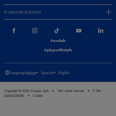
LE MIGLIORI SELEZIONI
#awlab
#playwithstyle
Language:
Italian
Spanish
English
Copyright © 2026 Compar SpA
Tutti i diritti riservati
P. IVA
00362520280
Credits