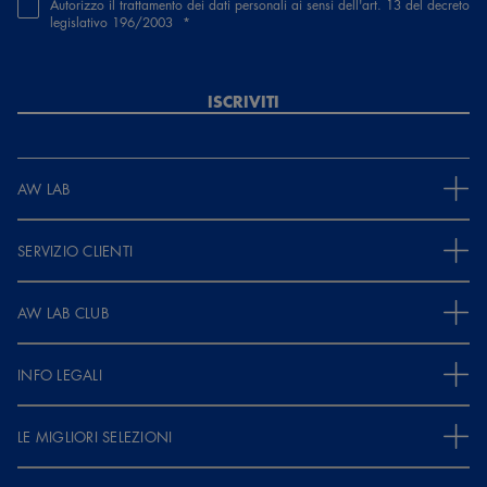
Autorizzo il trattamento dei dati personali ai sensi dell'art. 13 del decreto
legislativo 196/2003
Guest
6 mesi e 9 giorni fa
ISCRIVITI
Ne prenderò sicuramente di altri colori, consigliate
MOSTRA ALTRE RECENSIONI
AW LAB
SERVIZIO CLIENTI
AW LAB CLUB
INFO LEGALI
LE MIGLIORI SELEZIONI