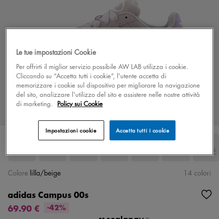
Le tue impostazioni Cookie
Per offrirti il miglior servizio possibile AW LAB utilizza i cookie.
Cliccando su “Accetta tutti i cookie”, l'utente accetta di
memorizzare i cookie sul dispositivo per migliorare la navigazione
del sito, analizzare l'utilizzo del sito e assistere nelle nostre attività
di marketing.
Policy sui Cookie
Impostazioni cookie
Accetta tutti i cookie
Colore
lilla/beige
14 colori
adidas Campus 00s
69.90 €
-42%