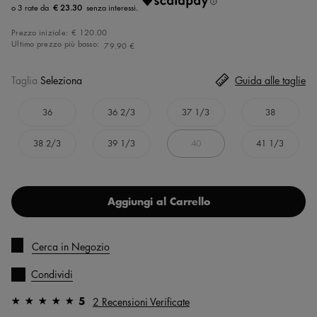
€ 23.30
Prezzo iniziale:
€ 120.00
Ultimo prezzo più basso:
79.90 €
Taglia
Seleziona
Guida alle taglie
36
36 2/3
37 1/3
38
38 2/3
39 1/3
40
41 1/3
Aggiungi al Carrello
Cerca in Negozio
Condividi
5
2 Recensioni Verificate