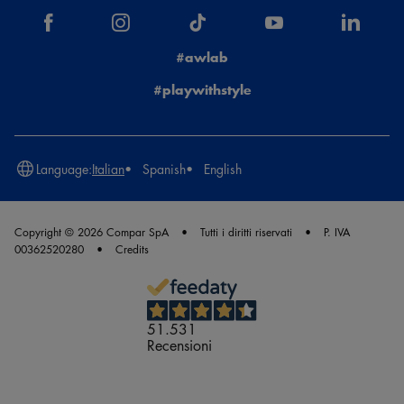
#awlab
#playwithstyle
Language:
Italian
Spanish
English
Copyright © 2026 Compar SpA
Tutti i diritti riservati
P. IVA
00362520280
Credits
51.531
Recensioni