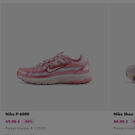
Nike P-6000
Nike Shox 
59.90 €
89.90 €
-46%
-
Prezzo iniziale:
€ 110.00
Prezzo inizia