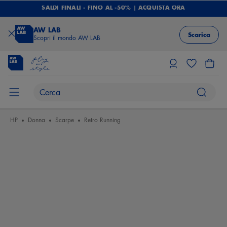
SALDI FINALI - FINO AL -50% | ACQUISTA ORA
AW LAB
Scarica
Scopri il mondo AW LAB
HP
Donna
Scarpe
Retro Running