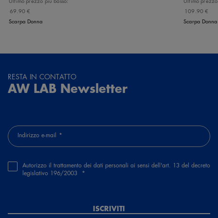
Ultimo prezzo più basso:
Ultimo prezzo
69.90 €
109.90 €
Scarpa Donna
Scarpa Donna
RESTA IN CONTATTO
AW LAB Newsletter
Indirizzo e-mail
Autorizzo il trattamento dei dati personali ai sensi dell'art. 13 del decreto
legislativo 196/2003
ISCRIVITI