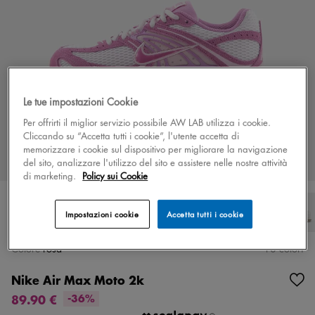
Le tue impostazioni Cookie
Per offrirti il miglior servizio possibile AW LAB utilizza i cookie.
Cliccando su “Accetta tutti i cookie”, l'utente accetta di
memorizzare i cookie sul dispositivo per migliorare la navigazione
del sito, analizzare l'utilizzo del sito e assistere nelle nostre attività
di marketing.
Policy sui Cookie
Impostazioni cookie
Accetta tutti i cookie
Colore
rosa
18 colori
Nike Air Max Moto 2k
89.90 €
-36%