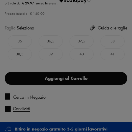
€ 29.97
Prezzo iniziale:
€ 140.00
Taglia
Seleziona
Guida alle taglie
36
36,5
37,5
38
38,5
39
40
41
Aggiungi al Carrello
Cerca in Negozio
Condividi
Ritiro in negozio gratuito 3-5 giorni lavorativi