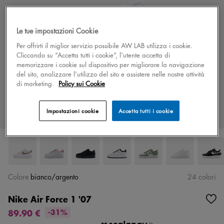
Le tue impostazioni Cookie
Per offrirti il miglior servizio possibile AW LAB utilizza i cookie.
Cliccando su “Accetta tutti i cookie”, l'utente accetta di
memorizzare i cookie sul dispositivo per migliorare la navigazione
del sito, analizzare l'utilizzo del sito e assistere nelle nostre attività
di marketing.
Policy sui Cookie
Impostazioni cookie
Accetta tutti i cookie
Colore
bianco/argento
24 colori
Nike Air Force 1 '07
89.90 €
-31%