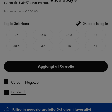
€ 29.97
Prezzo iniziale:
€ 130.00
Taglia
Seleziona
Guida alle taglie
36
36,5
37,5
38
38,5
39
40
41
Aggiungi al Carrello
Cerca in Negozio
Condividi
Ritiro in negozio gratuito 3-5 giorni lavorativi