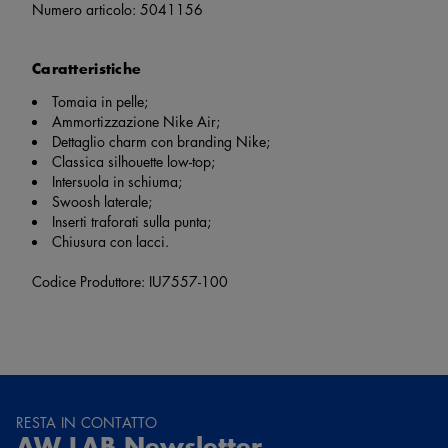
Numero articolo:
5041156
Caratteristiche
Tomaia in pelle;
Ammortizzazione Nike Air;
Dettaglio charm con branding Nike;
Classica silhouette low-top;
Intersuola in schiuma;
Swoosh laterale;
Inserti traforati sulla punta;
Chiusura con lacci.
Codice Produttore: IU7557-100
RESTA IN CONTATTO
AW LAB Newsletter