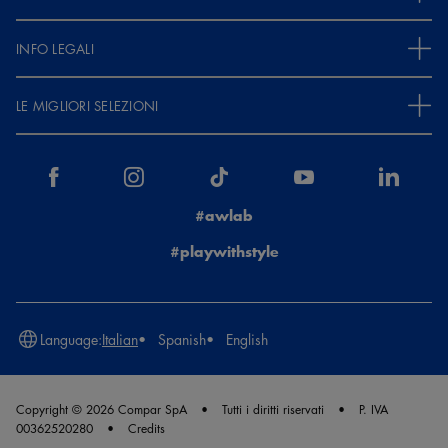
INFO LEGALI
LE MIGLIORI SELEZIONI
#awlab
#playwithstyle
Language:
Italian
Spanish
English
Copyright © 2026 Compar SpA
Tutti i diritti riservati
P. IVA
00362520280
Credits