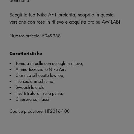
dello stile.
Scegli la tua Nike AF1 preferita, scoprile in questa
versione con rose in rilievo e acquista ora su AW LAB!
Numero articolo:
5049958
Caratteristiche
Tomaia in pelle con dettagli in rilievo;
Ammortizzazione Nike Air;
Classica silhouette low-top;
Intersuola in schiuma;
Swoosh laterale;
Inserti traforati sulla punta;
Chiusura con lacci.
Codice produttore: HF2016-100