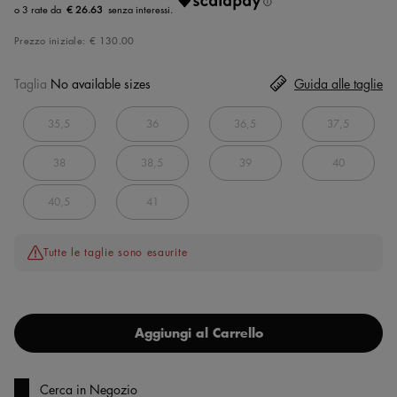
€ 26.63
Prezzo iniziale:
€ 130.00
Taglia
No available sizes
Guida alle taglie
35,5
36
36,5
37,5
38
38,5
39
40
40,5
41
Tutte le taglie sono esaurite
Aggiungi al Carrello
Cerca in Negozio