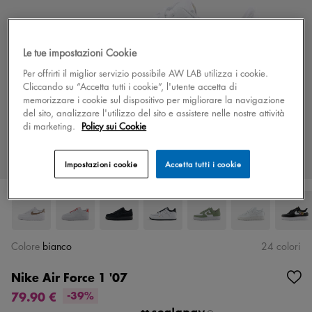
Le tue impostazioni Cookie
Per offrirti il miglior servizio possibile AW LAB utilizza i cookie.
Cliccando su “Accetta tutti i cookie”, l'utente accetta di
memorizzare i cookie sul dispositivo per migliorare la navigazione
del sito, analizzare l'utilizzo del sito e assistere nelle nostre attività
di marketing.
Policy sui Cookie
Impostazioni cookie
Accetta tutti i cookie
Colore
bianco
24 colori
Nike Air Force 1 '07
79.90 €
-39%