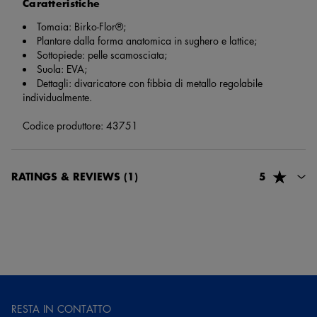
Caratteristiche
Tomaia: Birko-Flor®;
Plantare dalla forma anatomica in sughero e lattice;
Sottopiede: pelle scamosciata;
Suola: EVA;
Dettagli: divaricatore con fibbia di metallo regolabile
individualmente.
Codice produttore: 43751
RATINGS & REVIEWS
(1)
5
73110, Marta Caslini
3 settimane fa
Perfettamente in linea con aspettative. Ottimo prodotto consegnato
velocemente
RESTA IN CONTATTO