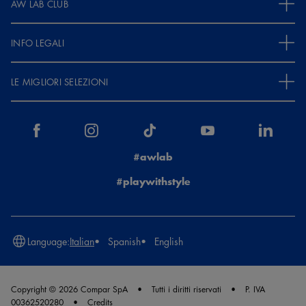
AW LAB CLUB
INFO LEGALI
LE MIGLIORI SELEZIONI
#awlab
#playwithstyle
Language:
Italian
Spanish
English
Copyright © 2026 Compar SpA
Tutti i diritti riservati
P. IVA
00362520280
Credits