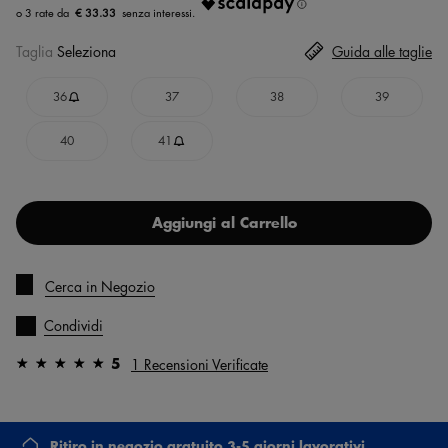
€ 33.33
Taglia
Seleziona
Guida alle taglie
36
37
38
39
40
41
Aggiungi al Carrello
Cerca in Negozio
Condividi
5
1 Recensioni Verificate
Ritiro in negozio gratuito 3-5 giorni lavorativi