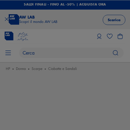
SALDI FINALI - FINO AL -50% | ACQUISTA ORA
AW LAB
Scarica
Scopri il mondo AW LAB
HP
Donna
Scarpe
Ciabatte e Sandali