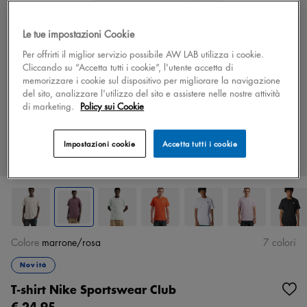
Le tue impostazioni Cookie
Per offrirti il miglior servizio possibile AW LAB utilizza i cookie.
Cliccando su “Accetta tutti i cookie”, l'utente accetta di
memorizzare i cookie sul dispositivo per migliorare la navigazione
del sito, analizzare l'utilizzo del sito e assistere nelle nostre attività
di marketing.
Policy sui Cookie
Impostazioni cookie
Accetta tutti i cookie
Colore
marrone/rosa
7 colori
Novità
T-shirt Nike Sportswear Club
€ 24.95