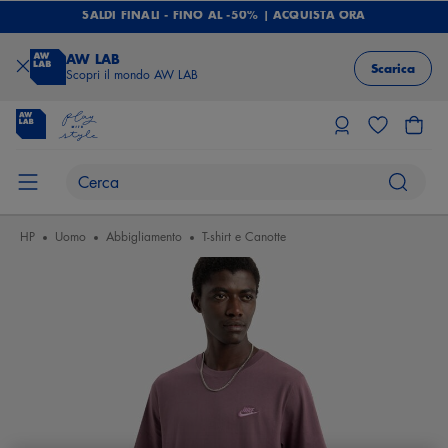
SALDI FINALI - FINO AL -50% | ACQUISTA ORA
AW LAB
Scarica
Scopri il mondo AW LAB
HP
Uomo
Abbigliamento
T-shirt e Canotte