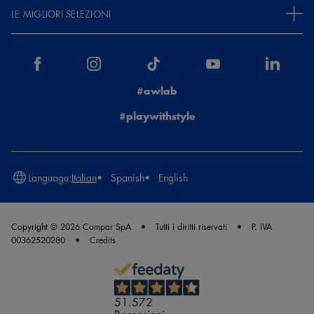
LE MIGLIORI SELEZIONI
#awlab
#playwithstyle
Language:
Italian
Spanish
English
Copyright © 2026 Compar SpA
Tutti i diritti riservati
P. IVA
00362520280
Credits
51.572