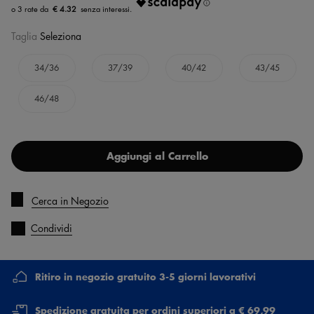
€ 4.32
Taglia
Seleziona
34/36
37/39
40/42
43/45
46/48
Aggiungi al Carrello
Cerca in Negozio
Condividi
Ritiro in negozio gratuito 3-5 giorni lavorativi
Spedizione gratuita per ordini superiori a € 69,99