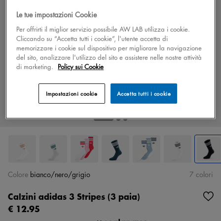
Le tue impostazioni Cookie
Per offrirti il miglior servizio possibile AW LAB utilizza i cookie.
Cliccando su “Accetta tutti i cookie”, l'utente accetta di
memorizzare i cookie sul dispositivo per migliorare la navigazione
del sito, analizzare l'utilizzo del sito e assistere nelle nostre attività
di marketing.
Policy sui Cookie
Impostazioni cookie
Accetta tutti i cookie
Colore
bianco/nero/grigio
7 colori
Calzini adidas 3 Stripes (3 paia)
€ 12.95