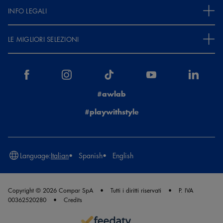
INFO LEGALI
LE MIGLIORI SELEZIONI
#awlab
#playwithstyle
Language:
Italian
Spanish
English
Copyright © 2026 Compar SpA
Tutti i diritti riservati
P. IVA
00362520280
Credits