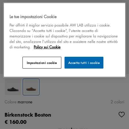
Le tue impostazioni Cookie
Per offrirti il miglior servizio possibile AW LAB utilizza i cookie.
Cliccando su “Accetta tutti i cookie”, l'utente accetta di
memorizzare i cookie sul dispositivo per migliorare la navigazione
del sito, analizzare l'utilizzo del sito e assistere nelle nostre attività
di marketing.
Policy sui Cookie
Impostazioni cookie
Accetta tutti i cookie
Colore
marrone
2 colori
Birkenstock Boston
€ 160.00