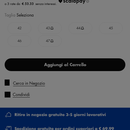
€ 53.33
Taglia
Seleziona
42
43
44
45
46
47
Aggiungi al Carrello
Cerca in Negozio
Condividi
Ritiro in negozio gratuito 3-5 giorni lavorativi
Spedizione gratuita per ordini superiori a € 69,99