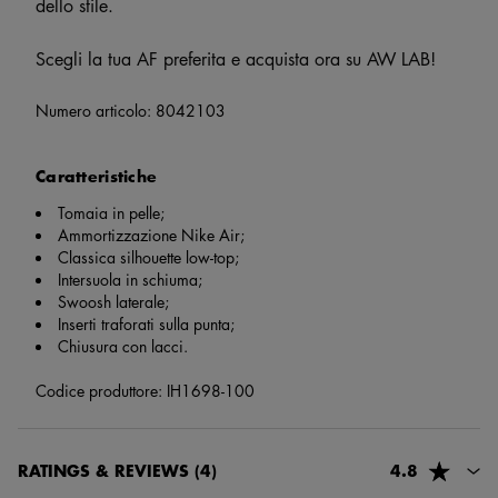
dello stile.
Scegli la tua AF preferita e acquista ora su AW LAB!
Numero articolo:
8042103
Caratteristiche
Tomaia in pelle;
Ammortizzazione Nike Air;
Classica silhouette low-top;
Intersuola in schiuma;
Swoosh laterale;
Inserti traforati sulla punta;
Chiusura con lacci.
Codice produttore: IH1698-100
RATINGS & REVIEWS
(4)
4.8