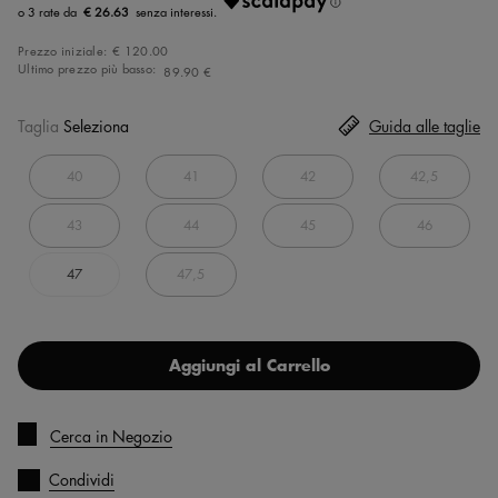
€ 26.63
Prezzo iniziale:
€ 120.00
Ultimo prezzo più basso:
89.90 €
Taglia
Seleziona
Guida alle taglie
40
41
42
42,5
43
44
45
46
47
47,5
Aggiungi al Carrello
Cerca in Negozio
Condividi