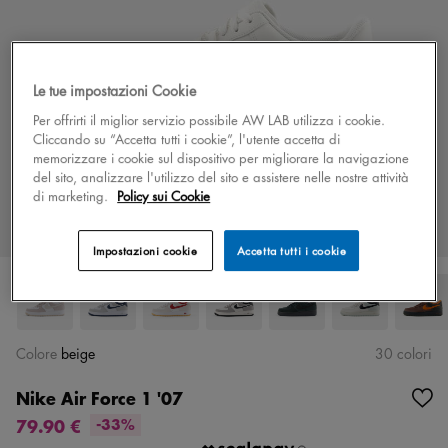
Le tue impostazioni Cookie
Per offrirti il miglior servizio possibile AW LAB utilizza i cookie.
Cliccando su “Accetta tutti i cookie”, l'utente accetta di
memorizzare i cookie sul dispositivo per migliorare la navigazione
del sito, analizzare l'utilizzo del sito e assistere nelle nostre attività
di marketing.
Policy sui Cookie
Impostazioni cookie
Accetta tutti i cookie
Colore
beige
30 colori
Nike Air Force 1 '07
79.90 €
-33%