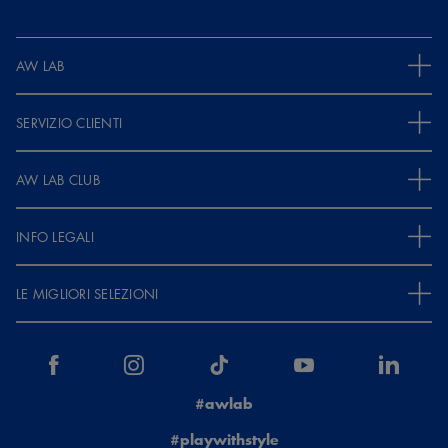
Ottimo prodotto! Le scarpe sono integre, comode, belle e del
numero giusto!
AW LAB
SERVIZIO CLIENTI
AW LAB CLUB
INFO LEGALI
LE MIGLIORI SELEZIONI
#awlab
#playwithstyle