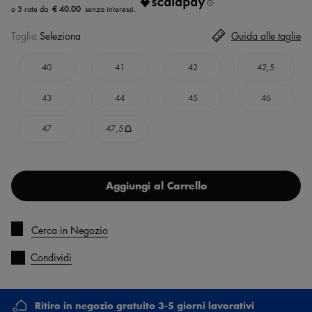
€ 40.00
Taglia
Seleziona
Guida alle taglie
40
41
42
42,5
43
44
45
46
47
47,5
Aggiungi al Carrello
Cerca in Negozio
Condividi
Ritiro in negozio gratuito 3-5 giorni lavorativi