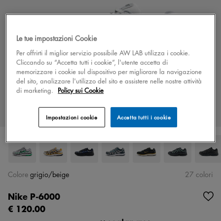
Le tue impostazioni Cookie
Per offrirti il miglior servizio possibile AW LAB utilizza i cookie.
Cliccando su “Accetta tutti i cookie”, l'utente accetta di
memorizzare i cookie sul dispositivo per migliorare la navigazione
del sito, analizzare l'utilizzo del sito e assistere nelle nostre attività
di marketing.
Policy sui Cookie
Impostazioni cookie
Accetta tutti i cookie
Colore
grigio/beige
27 colori
Nike P-6000
€ 120.00