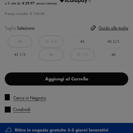
€ 29.97
Prezzo iniziale:
€ 130.00
Taglia
Seleziona
Guida alle taglie
40
41 1/3
42
42 2/3
43 1/3
44
45 1/3
46
Aggiungi al Carrello
Cerca in Negozio
Condividi
Ritiro in negozio gratuito 3-5 giorni lavorativi