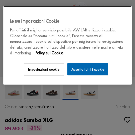
Le tue impostazioni Cookie
Per offrirti il miglior servizio possibile AW LAB utilizza i cookie.
Cliccando su “Accetta tutti i cookie”, l'utente accetta di
memorizzare i cookie sul dispositivo per migliorare la navigazione
del sito, analizzare l'utilizzo del sito e assistere nelle nostre attività
di marketing.
Policy sui Cookie
Impostazioni cookie
Accetta tutti i cookie
Colore
bianco/nero/rosso
5 colori
adidas Samba XLG
89.90 €
-31%