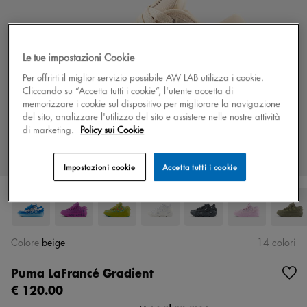
Le tue impostazioni Cookie
Per offrirti il miglior servizio possibile AW LAB utilizza i cookie.
Cliccando su “Accetta tutti i cookie”, l'utente accetta di
memorizzare i cookie sul dispositivo per migliorare la navigazione
del sito, analizzare l'utilizzo del sito e assistere nelle nostre attività
di marketing.
Policy sui Cookie
Impostazioni cookie
Accetta tutti i cookie
Colore
beige
14 colori
Puma LaFrancé Gradient
€ 120.00