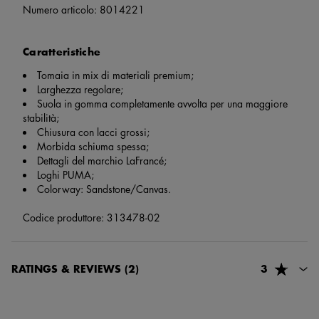
Numero articolo:
8014221
Caratteristiche
Tomaia in mix di materiali premium;
Larghezza regolare;
Suola in gomma completamente avvolta per una maggiore
stabilità;
Chiusura con lacci grossi;
Morbida schiuma spessa;
Dettagli del marchio LaFrancé;
Loghi PUMA;
Colorway: Sandstone/Canvas.
Codice produttore: 313478-02
RATINGS & REVIEWS
(2)
3
Viviana Buttafarro
2 mesi e 2 giorni fa