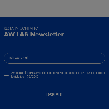
Vestibilita strana e calzata non regolare . Non consigliate
78432, tiziana massotti
3 mesi e 5 giorni fa
RESTA IN CONTATTO
AW LAB Newsletter
Ottima qualità bellissime ,comode e confortevoli ,ok
Indirizzo e-mail
Autorizzo il trattamento dei dati personali ai sensi dell'art. 13 del decreto
legislativo 196/2003
ISCRIVITI