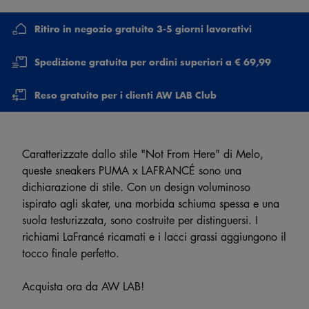
Ritiro in negozio gratuito 3-5 giorni lavorativi
Spedizione gratuita per ordini superiori a € 69,99
Reso gratuito per i clienti AW LAB Club
Caratterizzate dallo stile "Not From Here" di Melo,
queste sneakers PUMA x LAFRANCÉ sono una
dichiarazione di stile. Con un design voluminoso
ispirato agli skater, una morbida schiuma spessa e una
suola testurizzata, sono costruite per distinguersi. I
richiami LaFrancé ricamati e i lacci grassi aggiungono il
tocco finale perfetto.
Acquista ora da AW LAB!