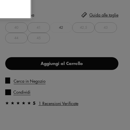
Taglia
Seleziona
Guida alle taglie
40
41
42
42,5
43
44
45
Aggiungi al Carrello
Cerca in Negozio
Condividi
5
1 Recensioni Verificate