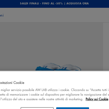
SALDI FINALI - FINO AL -50% | ACQUISTA ORA
oni
ostazioni Cookie
 il miglior servizio possibile AW LAB utilizza i cookie. Cliccando su “Accetta tutti i
cetta di memorizzare i cookie sul dispositivo per migliorare la navigazione del s
'utilizzo del sito e assistere nelle nostre attività di marketing.
Policy sui Cookie