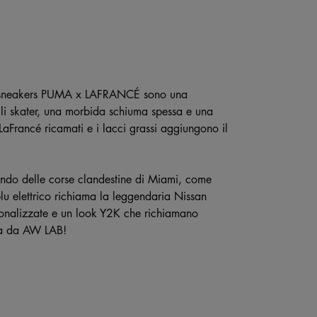
ste sneakers PUMA x LAFRANCÉ sono una
gli skater, una morbida schiuma spessa e una
i LaFrancé ricamati e i lacci grassi aggiungono il
ondo delle corse clandestine di Miami, come
blu elettrico richiama la leggendaria Nissan
sonalizzate e un look Y2K che richiamano
ora da AW LAB!