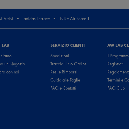
i Arrivi
adidas Terrace
Nike Air Force 1
 LAB
SERVIZIO CLIENTI
AW LAB C
 siamo
Spedizioni
Il Programm
va un Negozio
Traccia il tuo Ordine
Registrati
ora con noi
Resi e Rimborsi
Regolament
Guida alle Taglie
Termini e C
FAQ e Contatti
FAQ Club