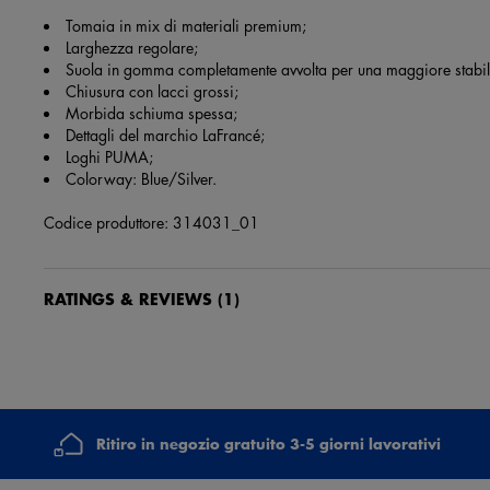
Tomaia in mix di materiali premium;
Larghezza regolare;
Suola in gomma completamente avvolta per una maggiore stabili
Chiusura con lacci grossi;
Morbida schiuma spessa;
Dettagli del marchio LaFrancé;
Loghi PUMA;
Colorway: Blue/Silver.
Codice produttore: 314031_01
RATINGS & REVIEWS
(1)
Linda Mostardi
5 mesi e 22 giorni fa
Perfetto , veloci e molto semplice comprare sul sito.
Ritiro in negozio gratuito 3-5 giorni lavorativi