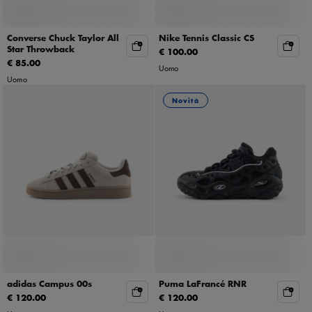
Converse Chuck Taylor All
Nike Tennis Classic CS
Star Throwback
€ 100.00
€ 85.00
Uomo
Uomo
Novità
adidas Campus 00s
Puma LaFrancé RNR
€ 120.00
€ 120.00