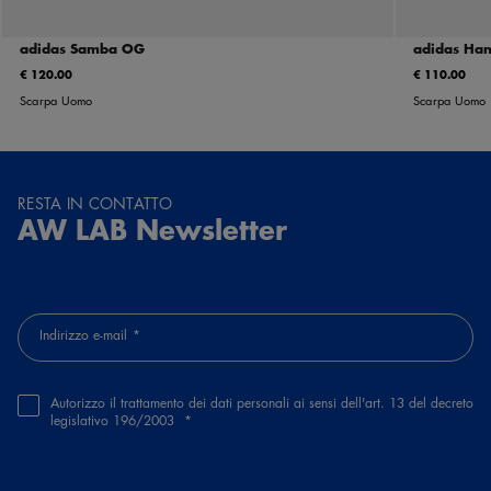
adidas Samba OG
adidas Han
€ 120.00
€ 110.00
Scarpa Uomo
Scarpa Uomo
RESTA IN CONTATTO
AW LAB Newsletter
Indirizzo e-mail
Autorizzo il trattamento dei dati personali ai sensi dell'art. 13 del decreto
legislativo 196/2003