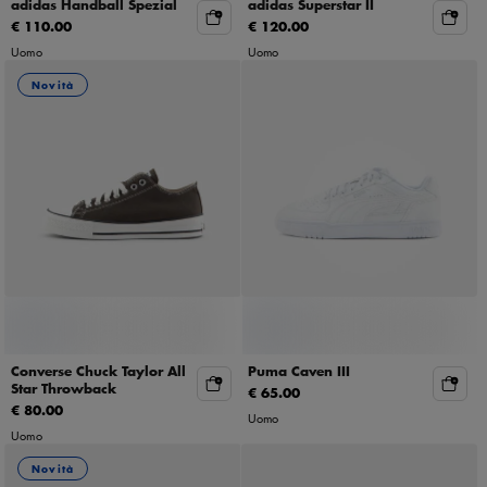
adidas Handball Spezial
adidas Superstar II
€ 110.00
€ 120.00
Uomo
Uomo
Novità
Converse Chuck Taylor All
Puma Caven III
Star Throwback
€ 65.00
€ 80.00
Uomo
Uomo
Novità