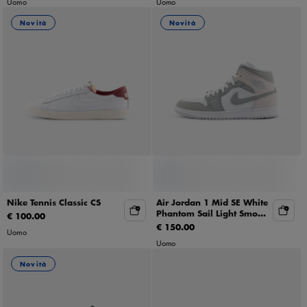
Uomo
Uomo
Novità
Novità
Nike Tennis Classic CS
Air Jordan 1 Mid SE White
Phantom Sail Light Smoke
€ 100.00
Grey
€ 150.00
Uomo
Uomo
Novità