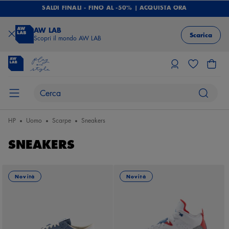
SALDI FINALI - FINO AL -50% | ACQUISTA ORA
AW LAB
Scarica
Scopri il mondo AW LAB
HP
Uomo
Scarpe
Sneakers
SNEAKERS
Novità
Novità