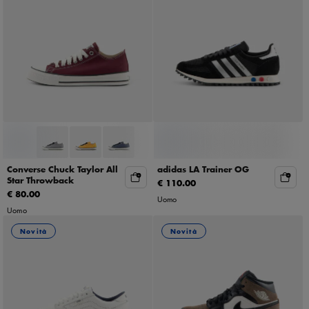
Converse Chuck Taylor All
adidas LA Trainer OG
Star Throwback
€ 110.00
€ 80.00
Uomo
Uomo
Novità
Novità