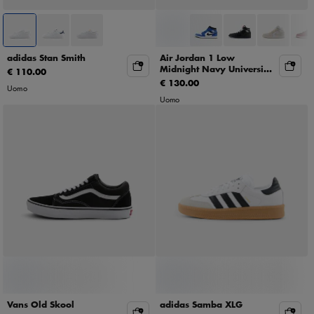
adidas Stan Smith
Air Jordan 1 Low
Midnight Navy University
€ 110.00
Blue
€ 130.00
Uomo
Uomo
Vans Old Skool
adidas Samba XLG