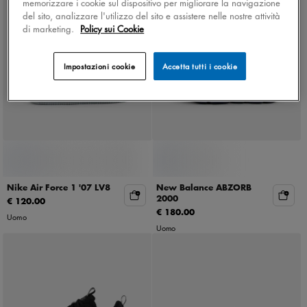
memorizzare i cookie sul dispositivo per migliorare la navigazione
Novità
del sito, analizzare l'utilizzo del sito e assistere nelle nostre attività
di marketing.
Policy sui Cookie
Impostazioni cookie
Accetta tutti i cookie
Nike Air Force 1 '07 LV8
New Balance ABZORB
2000
€ 120.00
€ 180.00
Uomo
Uomo