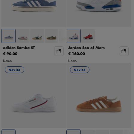
adidas Samba ST
Jordan Son of Mars
€ 90.00
€ 160.00
Uomo
Uomo
Novità
Novità