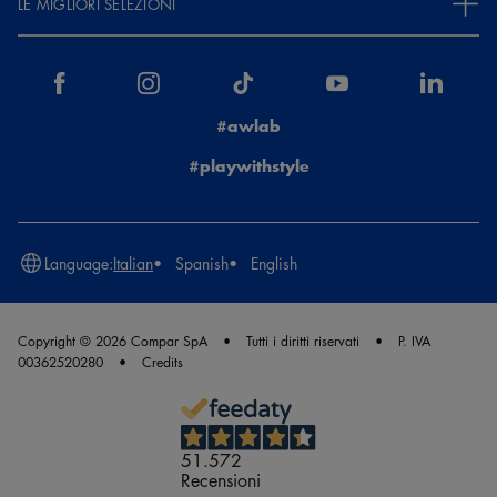
LE MIGLIORI SELEZIONI
#awlab
#playwithstyle
Language:
Italian
Spanish
English
Copyright © 2026 Compar SpA
Tutti i diritti riservati
P. IVA
00362520280
Credits
51.572
Recensioni