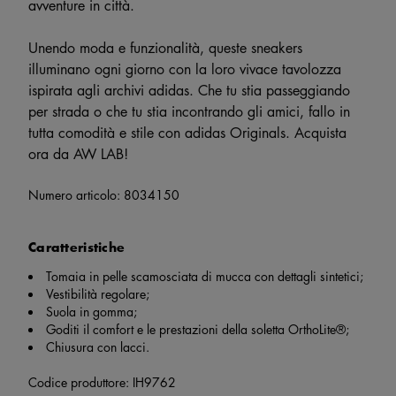
avventure in città.
Unendo moda e funzionalità, queste sneakers
illuminano ogni giorno con la loro vivace tavolozza
ispirata agli archivi adidas. Che tu stia passeggiando
per strada o che tu stia incontrando gli amici, fallo in
tutta comodità e stile con adidas Originals. Acquista
ora da AW LAB!
Numero articolo:
8034150
Caratteristiche
Tomaia in pelle scamosciata di mucca con dettagli sintetici;
Vestibilità regolare;
Suola in gomma;
Goditi il ​​comfort e le prestazioni della soletta OrthoLite®;
Chiusura con lacci.
Codice produttore: IH9762