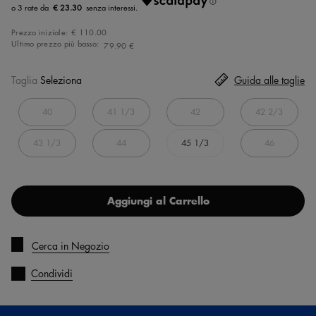
€ 23.30
Prezzo iniziale:
€ 110.00
Ultimo prezzo più basso:
79.90 €
Taglia
Seleziona
Guida alle taglie
40
41 1/3
42
42 2/3
43 1/3
44
45 1/3
46
Aggiungi al Carrello
Cerca in Negozio
Condividi