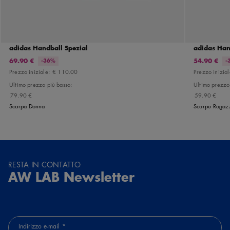
adidas Handball Spezial
adidas Han
69.90 €
54.90 €
-36%
-
Prezzo iniziale:
€ 110.00
Prezzo inizia
Ultimo prezzo più basso:
Ultimo prezzo
79.90 €
59.90 €
Scarpa Donna
Scarpe Ragaz
RESTA IN CONTATTO
AW LAB Newsletter
Indirizzo e-mail