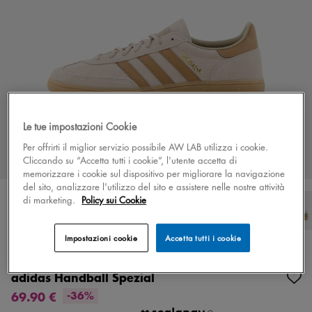
Le tue impostazioni Cookie
Per offrirti il miglior servizio possibile AW LAB utilizza i cookie.
Cliccando su “Accetta tutti i cookie”, l'utente accetta di
memorizzare i cookie sul dispositivo per migliorare la navigazione
del sito, analizzare l'utilizzo del sito e assistere nelle nostre attività
di marketing.
Policy sui Cookie
Impostazioni cookie
Accetta tutti i cookie
Colore
beige/marrone
27 colori
adidas Handball Spezial
69.90 €
-36%