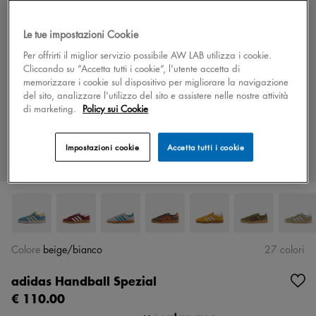
Le tue impostazioni Cookie
Per offrirti il miglior servizio possibile AW LAB utilizza i cookie.
Cliccando su “Accetta tutti i cookie”, l'utente accetta di
memorizzare i cookie sul dispositivo per migliorare la navigazione
del sito, analizzare l'utilizzo del sito e assistere nelle nostre attività
di marketing.
Policy sui Cookie
Impostazioni cookie
Accetta tutti i cookie
Colore
beige/bianco
27 colori
adidas Handball Spezial
€ 110.00