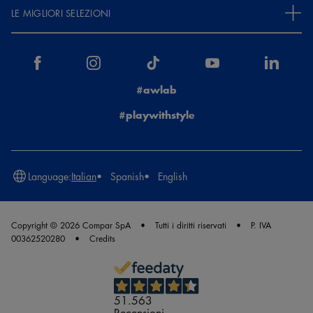
LE MIGLIORI SELEZIONI
#awlab
#playwithstyle
Language:
Italian
Spanish
English
Copyright © 2026 Compar SpA
Tutti i diritti riservati
P. IVA
00362520280
Credits
51.563