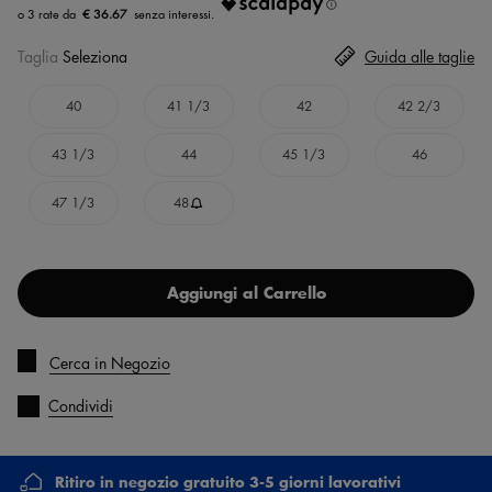
€ 36.67
Taglia
Seleziona
Guida alle taglie
40
41 1/3
42
42 2/3
43 1/3
44
45 1/3
46
47 1/3
48
Aggiungi al Carrello
Cerca in Negozio
Condividi
Ritiro in negozio gratuito 3-5 giorni lavorativi