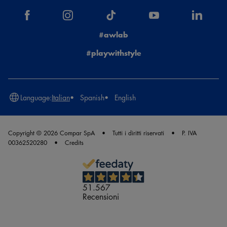
#awlab
#playwithstyle
Language:
Italian
Spanish
English
Copyright © 2026 Compar SpA
Tutti i diritti riservati
P. IVA
00362520280
Credits
51.567
Recensioni