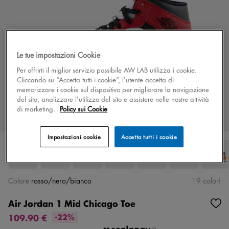
Le tue impostazioni Cookie
Per offrirti il miglior servizio possibile AW LAB utilizza i cookie.
Cliccando su “Accetta tutti i cookie”, l'utente accetta di
memorizzare i cookie sul dispositivo per migliorare la navigazione
del sito, analizzare l'utilizzo del sito e assistere nelle nostre attività
di marketing.
Policy sui Cookie
Impostazioni cookie
Accetta tutti i cookie
Colore
rosso/nero/bianco
19 colori
Air Jordan 1 Mid Chicago Toe
109.90 €
-22%