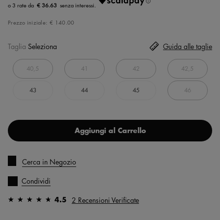
€ 36.63
Prezzo iniziale:
€ 140.00
Taglia
Seleziona
Guida alle taglie
40,5
41
42
42,5
43
44
45
46
Aggiungi al Carrello
Cerca in Negozio
Condividi
4.5
2 Recensioni Verificate