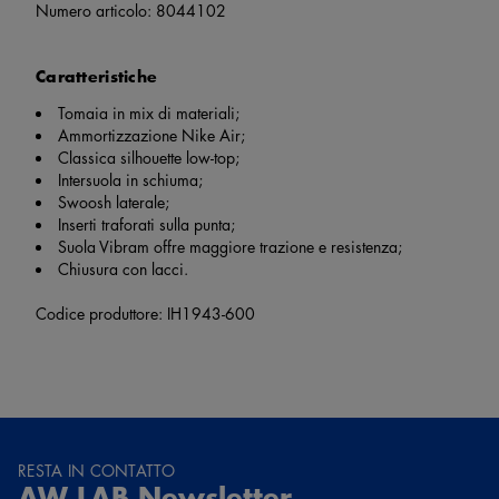
Numero articolo:
8044102
Caratteristiche
Tomaia in mix di materiali;
Ammortizzazione Nike Air;
Classica silhouette low-top;
Intersuola in schiuma;
Swoosh laterale;
Inserti traforati sulla punta;
Suola Vibram offre maggiore trazione e resistenza;
Chiusura con lacci.
Codice produttore: IH1943-600
RESTA IN CONTATTO
AW LAB Newsletter