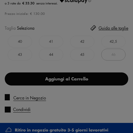
€ 33.30
Prezzo iniziale:
€ 130.00
Taglia
Seleziona
Guida alle taglie
40
41
42
42,5
43
44
45
46
Aggiungi al Carrello
Cerca in Negozio
Condividi
Ritiro in negozio gratuito 3-5 giorni lavorativi