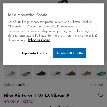
Le tue impostazioni Cookie
Per offrirti il miglior servizio possibile AW LAB utilizza i cookie.
Cliccando su “Accetta tutti i cookie”, l'utente accetta di
memorizzare i cookie sul dispositivo per migliorare la navigazione
del sito, analizzare l'utilizzo del sito e assistere nelle nostre attività
di marketing.
Policy sui Cookie
Impostazioni cookie
Accetta tutti i cookie
Colore
rosa/nero
26 colori
Nike Air Force 1 '07 LX Vibram®
99.90 €
-23%