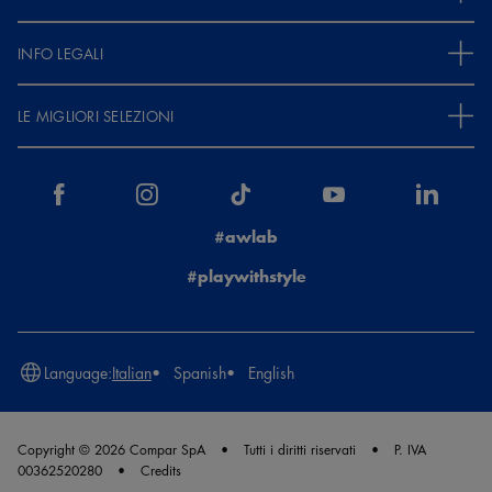
INFO LEGALI
LE MIGLIORI SELEZIONI
#awlab
#playwithstyle
Language:
Italian
Spanish
English
Copyright © 2026 Compar SpA
Tutti i diritti riservati
P. IVA
00362520280
Credits