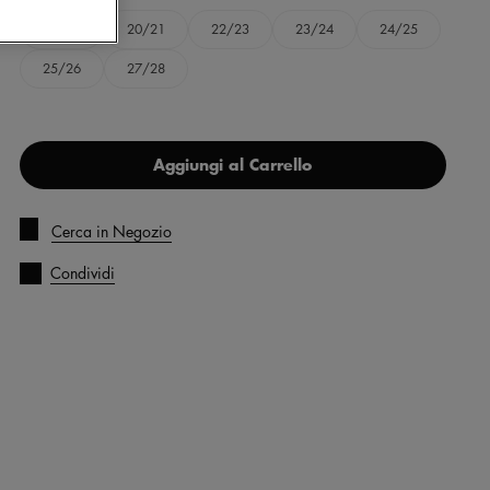
19/20
20/21
22/23
23/24
24/25
25/26
27/28
Aggiungi al Carrello
Cerca in Negozio
Condividi