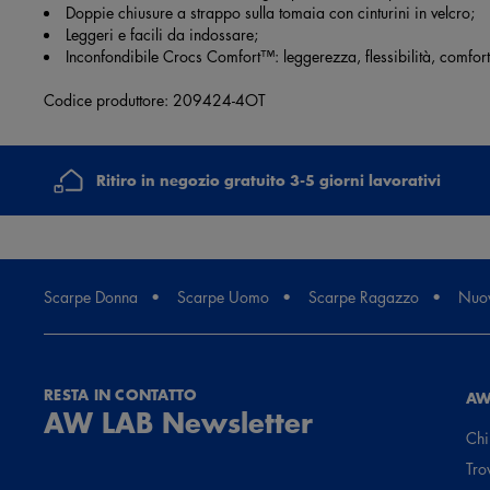
Doppie chiusure a strappo sulla tomaia con cinturini in velcro;
Leggeri e facili da indossare;
Inconfondibile Crocs Comfort™: leggerezza, flessibilità, comfor
Codice produttore: 209424-4OT
Ritiro in negozio gratuito 3-5 giorni lavorativi
Scarpe Donna
Scarpe Uomo
Scarpe Ragazzo
Nuov
RESTA IN CONTATTO
AW
AW LAB Newsletter
Chi
Tro