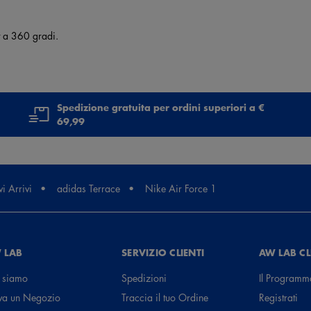
t a 360 gradi.
Spedizione gratuita per ordini superiori a €
69,99
i Arrivi
adidas Terrace
Nike Air Force 1
 LAB
SERVIZIO CLIENTI
AW LAB C
 siamo
Spedizioni
Il Programm
va un Negozio
Traccia il tuo Ordine
Registrati