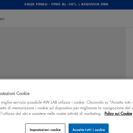
SALDI FINALI - FINO AL -50% | ACQUISTA ORA
oni
ostazioni Cookie
 il miglior servizio possibile AW LAB utilizza i cookie. Cliccando su “Accetta tutti i
cetta di memorizzare i cookie sul dispositivo per migliorare la navigazione del s
'utilizzo del sito e assistere nelle nostre attività di marketing.
Policy sui Cookie
Impostazioni cookie
Accetta tutti i cookie