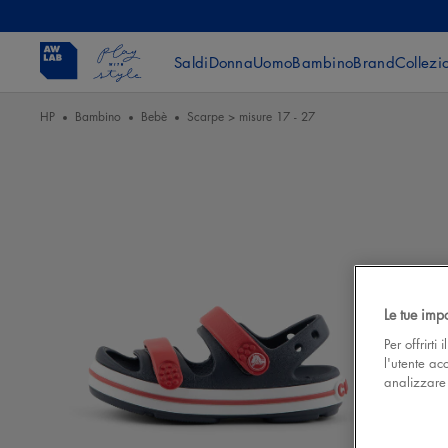
Saldi
Donna
Uomo
Bambino
Brand
Collezi
HP
Bambino
Bebè
Scarpe > misure 17 - 27
Le tue imp
Per offrirti
l'utente ac
analizzare l