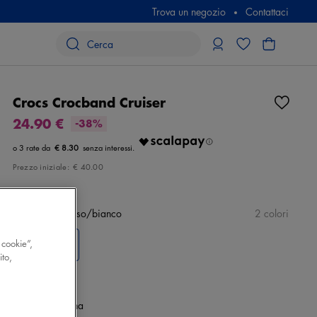
Trova un negozio
Contattaci
Crocs Crocband Cruiser
24.90 €
-38%
€ 8.30
Prezzo iniziale:
€ 40.00
Colore
blu/rosso/bianco
2 colori
 cookie”,
ito,
Taglia
Seleziona