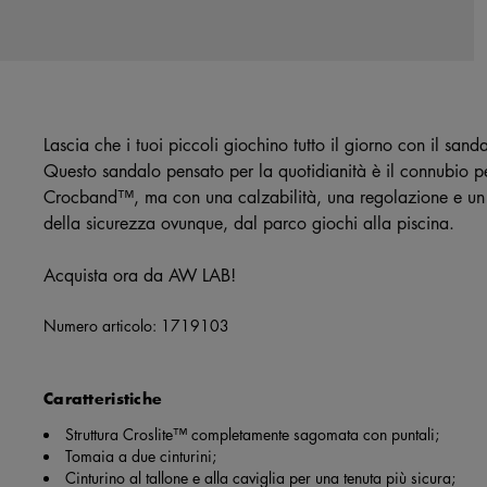
Lascia che i tuoi piccoli giochino tutto il giorno con il sa
Questo sandalo pensato per la quotidianità è il connubio perf
Crocband™, ma con una calzabilità, una regolazione e un p
della sicurezza ovunque, dal parco giochi alla piscina.
Acquista ora da AW LAB!
Numero articolo:
1719103
Caratteristiche
Struttura Croslite™ completamente sagomata con puntali;
Tomaia a due cinturini;
Cinturino al tallone e alla caviglia per una tenuta più sicura;